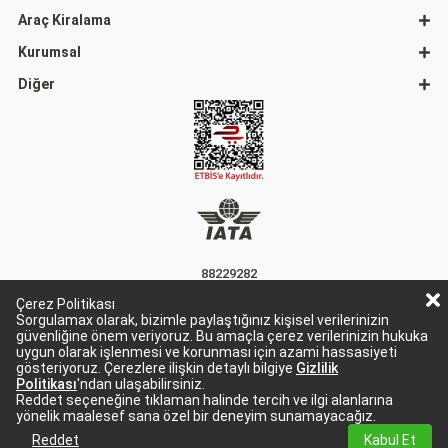
Araç Kiralama
Kurumsal
Diğer
88229282
Çerez Politikası
15863
Sorgulamax olarak, bizimle paylaştığınız kişisel verilerinizin
güvenliğine önem veriyoruz. Bu amaçla çerez verilerinizin hukuka
uygun olarak işlenmesi ve korunması için azami hassasiyeti
gösteriyoruz. Çerezlere ilişkin detaylı bilgiye
Gizlilik
Politikası
'ndan ulaşabilirsiniz.
Reddet seçeneğine tıklaman halinde tercih ve ilgi alanlarına
yönelik maalesef sana özel bir deneyim sunamayacağız.
Sorgulamax Turizim, TURSAB Belge No: 15863
Sorgulamax.com IATA üyesidir. '88229282'
Reddet
Kabul Et