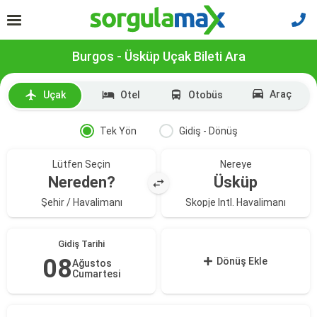
Burgos - Üsküp Uçak Bileti Ara
Araç
Uçak
Otel
Otobüs
Tek Yön
Gidiş - Dönüş
Lütfen Seçin
Nereye
Nereden?
Üsküp
Şehir / Havalimanı
Skopje Intl. Havalimanı
Gidiş Tarihi
08
Dönüş Ekle
Ağustos
Cumartesi