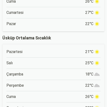
Cuma
26°C
Cumartesi
27°C
Pazar
22°C
Üsküp Ortalama Sıcaklık
Pazartesi
21°C
Salı
25°C
Çarşamba
18°C
Perşembe
22°C
Cuma
26°C