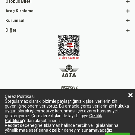
Otobüs Bileti
Araç Kiralama
Kurumsal
Diğer
88229282
Çerez Politikası
15863
Sorgulamax olarak, bizimle paylaştığınız kişisel verilerinizin
güvenliğine önem veriyoruz. Bu amaçla çerez verilerinizin hukuka
uygun olarak işlenmesi ve korunması için azami hassasiyeti
gösteriyoruz. Çerezlere ilişkin detaylı bilgiye
Gizlilik
Politikası
'ndan ulaşabilirsiniz.
Reddet seçeneğine tıklaman halinde tercih ve ilgi alanlarına
yönelik maalesef sana özel bir deneyim sunamayacağız.
Sorgulamax Turizim, TURSAB Belge No: 15863
Sorgulamax.com IATA üyesidir. '88229282'