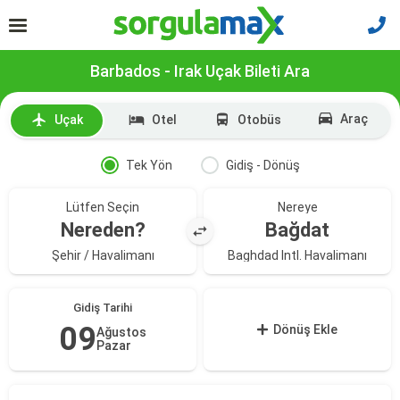
Barbados - Irak Uçak Bileti Ara
Araç
Uçak
Otel
Otobüs
Tek Yön
Gidiş - Dönüş
Lütfen Seçin
Nereye
Nereden?
Bağdat
Şehir / Havalimanı
Baghdad Intl. Havalimanı
Gidiş Tarihi
09
Dönüş Ekle
Ağustos
Pazar