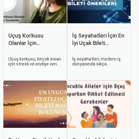
Uçuş Korkusu
İş Seyahatleri İçin En
Olanlar İçin
İyi Uçak Bileti
Tavsiyeler
Önerileri
Uçuş korkusu, birçok insan
İş seyahatleri, modern iş
için stresli ve endişe verici
dünyasında sıkça
bir durumdur. Uçuş
karşılaşılan ve işlevselliği
sırasında hissedilen bu
sağlamak adına özenle
korku ve endişe, seyahat
planlanması gereken
etmek zorunda olan kişiler
süreçlerdir. Özellikle uçak
için büyük bir sorun teşkil
bileti seçimi, seyahatinizin
edebilir.
başarısını doğrudan
etkileyen unsurlardan
biridir.