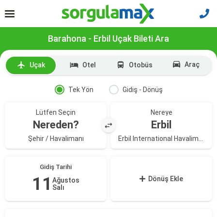
Barahona - Erbil Uçak Bileti Ara
Araç
Uçak
Otel
Otobüs
Tek Yön
Gidiş - Dönüş
Lütfen Seçin
Nereye
Nereden?
Erbil
Şehir / Havalimanı
Erbil International Havalimanı
Gidiş Tarihi
11
Dönüş Ekle
Ağustos
Salı