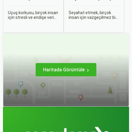
Tavsiyeler
Bileti Taktikleri
Uçuş korkusu, birçok insan
Seyahat etmek, birçok
için stresli ve endişe verici
insan için vazgeçilmez bir
bir durumdur. Uçuş
tutkudur. Yeni yerler
sırasında hissedilen bu
keşfetmek, farklı
korku ve endişe, seyahat
kültürlerle tanışmak ve
etmek zorunda olan kişiler
unutulmaz anılar
için büyük bir sorun teşkil
biriktirmek için seyahat
edebilir.
etmek harika bir yoldur.
Haritada Görüntüle