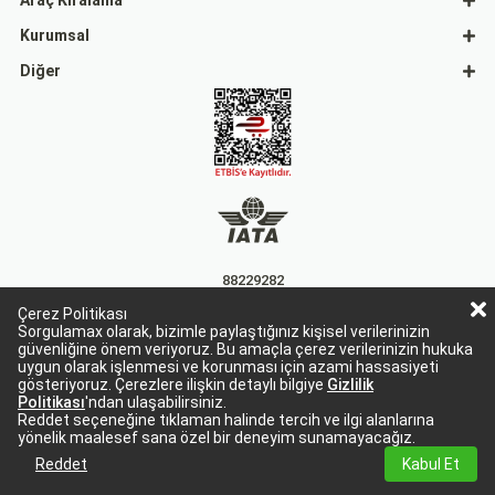
Araç Kiralama
Kurumsal
Diğer
88229282
Çerez Politikası
15863
Sorgulamax olarak, bizimle paylaştığınız kişisel verilerinizin
güvenliğine önem veriyoruz. Bu amaçla çerez verilerinizin hukuka
uygun olarak işlenmesi ve korunması için azami hassasiyeti
gösteriyoruz. Çerezlere ilişkin detaylı bilgiye
Gizlilik
Politikası
'ndan ulaşabilirsiniz.
Reddet seçeneğine tıklaman halinde tercih ve ilgi alanlarına
yönelik maalesef sana özel bir deneyim sunamayacağız.
Sorgulamax Turizim, TURSAB Belge No: 15863
Sorgulamax.com IATA üyesidir. '88229282'
Reddet
Kabul Et
© 2024 Tüm hakları saklıdır. sorgulamax.com