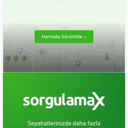
erken rezervasyon
dakikada karar verip bir
yapmak, yalnızca
anda bavulları toplayıp yola
seyahatin maliyetini
çıkmak bazen zorlayıcı
azaltmakla kalmaz, aynı
olabilir.
zamanda daha kaliteli bir
seyahat deneyimi
yaşamanızı sağlar.
Haritada Görüntüle