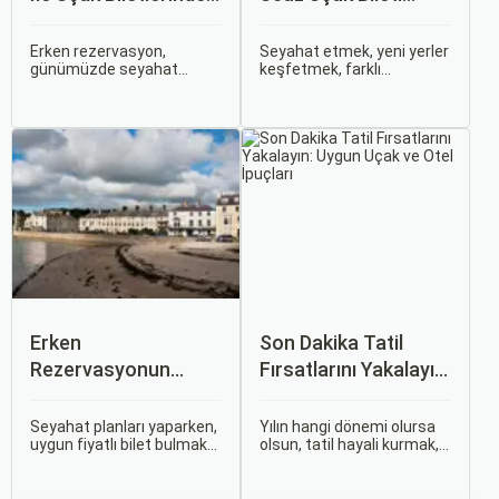
%50’ye Varan
Rehberi
İndirimler: Nasıl
Erken rezervasyon,
Seyahat etmek, yeni yerler
günümüzde seyahat
keşfetmek, farklı
Avantajlar Sağlanır?
severler için hem
kültürlerle tanışmak ve
ekonomik hem de rahat bir
unutulmaz anılar
uçuş deneyimi sunmanın
biriktirmek için mükemmel
en önemli yollarından biri
bir yoldur. Bu yolculukların
haline gelmiştir. Özellikle
ilk adımı ise, genellikle bir
tatil veya iş seyahatlerinde
uçak bileti satın almaktır.
uçak biletlerine erken
rezervasyon yapmak, daha
uygun fiyatlarla uçuş
imkanı sağlar.
Erken
Son Dakika Tatil
Rezervasyonun
Fırsatlarını Yakalayın:
Avantajları: Uçak ve
Uygun Uçak ve Otel
Otobüs Bileti Satın
İpuçları
Seyahat planları yaparken,
Yılın hangi dönemi olursa
uygun fiyatlı bilet bulmak
olsun, tatil hayali kurmak,
Alma İpuçları
ve bu sayede bütçenizi
bir sonraki seyahatinizi
korumak herkesin
planlamak heyecan
arzusudur. Günümüzde
vericidir. Fakat son