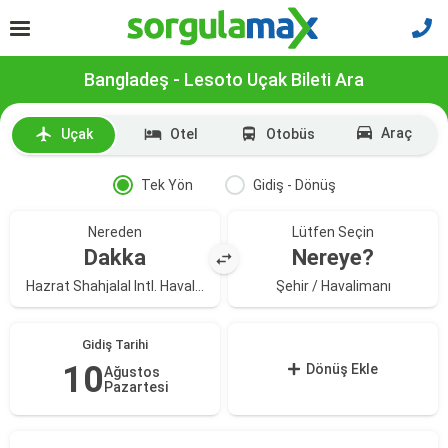
Bangladeş - Lesoto Uçak Bileti Ara
Araç
Uçak
Otel
Otobüs
Tek Yön
Gidiş - Dönüş
Nereden
Lütfen Seçin
Dakka
Nereye?
Hazrat Shahjalal Intl. Havalimanı
Şehir / Havalimanı
Gidiş Tarihi
10
Dönüş Ekle
Ağustos
Pazartesi