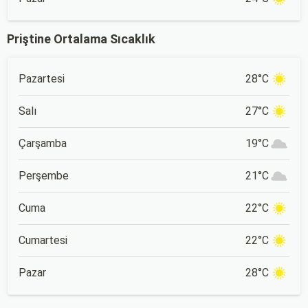
Priştine Ortalama Sıcaklık
Pazartesi
28°C
Salı
27°C
Çarşamba
19°C
Perşembe
21°C
Cuma
22°C
Cumartesi
22°C
Pazar
28°C