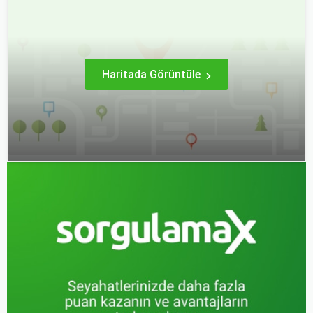
yapmak, yalnızca
haline gelmiştir. Özellikle
seyahatin maliyetini
tatil veya iş seyahatlerinde
azaltmakla kalmaz, aynı
uçak biletlerine erken
zamanda daha kaliteli bir
rezervasyon yapmak, daha
seyahat deneyimi
uygun fiyatlarla uçuş
yaşamanızı sağlar.
imkanı sağlar.
Haritada Görüntüle