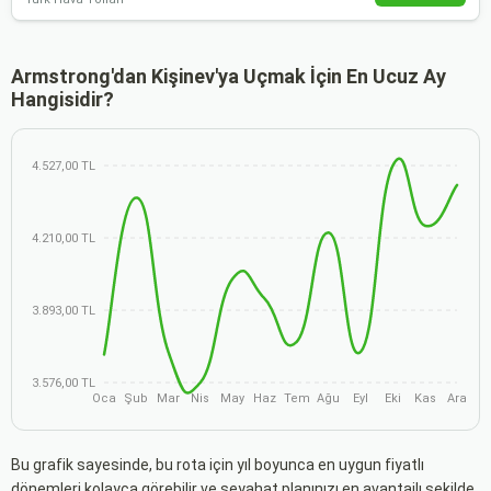
Armstrong'dan Kişinev'ya Uçmak İçin En Ucuz Ay
Hangisidir?
4.527,00 TL
4.210,00 TL
3.893,00 TL
3.576,00 TL
Oca
Şub
Mar
Nis
May
Haz
Tem
Ağu
Eyl
Eki
Kas
Ara
Bu grafik sayesinde, bu rota için yıl boyunca en uygun fiyatlı
dönemleri kolayca görebilir ve seyahat planınızı en avantajlı şekilde