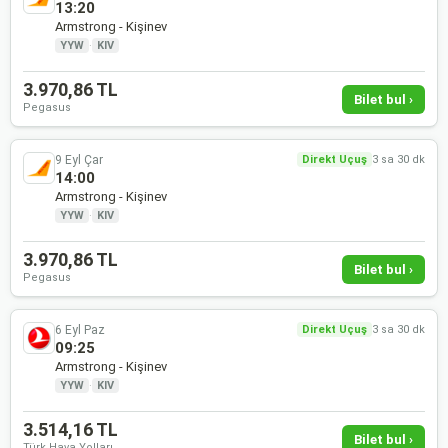
13:20
Armstrong - Kişinev
YYW
·
KIV
3.970,86 TL
Bilet bul ›
Pegasus
9 Eyl Çar
Direkt Uçuş
3 sa 30 dk
14:00
Armstrong - Kişinev
YYW
·
KIV
3.970,86 TL
Bilet bul ›
Pegasus
6 Eyl Paz
Direkt Uçuş
3 sa 30 dk
09:25
Armstrong - Kişinev
YYW
·
KIV
3.514,16 TL
Bilet bul ›
Türk Hava Yolları