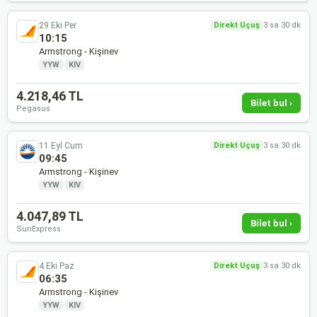
29 Eki Per
Direkt Uçuş
3 sa 30 dk
10:15
Armstrong - Kişinev
YYW
·
KIV
4.218,46 TL
Bilet bul ›
Pegasus
11 Eyl Cum
Direkt Uçuş
3 sa 30 dk
09:45
Armstrong - Kişinev
YYW
·
KIV
4.047,89 TL
Bilet bul ›
SunExpress
4 Eki Paz
Direkt Uçuş
3 sa 30 dk
06:35
Armstrong - Kişinev
YYW
·
KIV