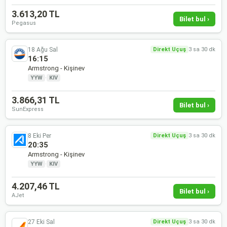
3.613,20 TL
Bilet bul ›
Pegasus
18 Ağu Sal
Direkt Uçuş
3 sa 30 dk
16:15
Armstrong - Kişinev
YYW
·
KIV
3.866,31 TL
Bilet bul ›
SunExpress
8 Eki Per
Direkt Uçuş
3 sa 30 dk
20:35
Armstrong - Kişinev
YYW
·
KIV
4.207,46 TL
Bilet bul ›
AJet
27 Eki Sal
Direkt Uçuş
3 sa 30 dk