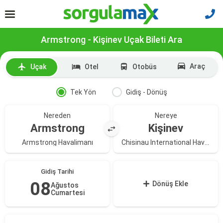
Armstrong - Kişinev Uçak Bileti Ara
Araç
Uçak
Otel
Otobüs
Tek Yön
Gidiş - Dönüş
Nereden
Nereye
Armstrong
Kişinev
Armstrong Havalimanı
Chisinau International Havalimanı
Gidiş Tarihi
08
Dönüş Ekle
Ağustos
Cumartesi