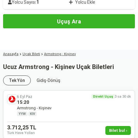
1
Yolcu Sayısı:
Yolcu Ekle
Uçuş Ara
Anasayfa
Uçak Bileti
Armstrong - Kişinev
Ucuz Armstrong - Kişinev Uçak Biletleri
Tek Yön
Gidiş-Dönüş
6 Eyl Paz
Direkt Uçuş
3 sa 30 dk
15:20
Armstrong - Kişinev
YYW
·
KIV
3.712,25 TL
Bilet bul ›
Türk Hava Yolları