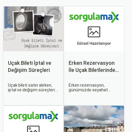
Uçak Bileti İptal ve
Erken Rezervasyon
Değişim Süreçleri
İle Uçak Biletlerinde
%50’ye Varan
İndirimler: Nasıl
Uçak bileti satın alırken,
Erken rezervasyon,
iptal ve değişim süreçlerini
günümüzde seyahat
Avantajlar Sağlanır?
bilmek, seyahatinizde
severler için hem
beklenmedik durumlarla
ekonomik hem de rahat bir
karşılaştığınızda size
uçuş deneyimi sunmanın
büyük avantaj sağlar. Bu
en önemli yollarından biri
makalede, uçak bileti iptal
haline gelmiştir. Özellikle
ve değişim süreçlerinin
tatil veya iş seyahatlerinde
nasıl işlediği, hangi
uçak biletlerine erken
durumlarda ücret iadesi
rezervasyon yapmak, daha