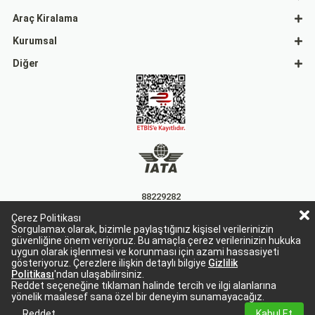
Araç Kiralama
Kurumsal
Diğer
88229282
Çerez Politikası
15863
Sorgulamax olarak, bizimle paylaştığınız kişisel verilerinizin
güvenliğine önem veriyoruz. Bu amaçla çerez verilerinizin hukuka
uygun olarak işlenmesi ve korunması için azami hassasiyeti
gösteriyoruz. Çerezlere ilişkin detaylı bilgiye
Gizlilik
Politikası
'ndan ulaşabilirsiniz.
Reddet seçeneğine tıklaman halinde tercih ve ilgi alanlarına
yönelik maalesef sana özel bir deneyim sunamayacağız.
Sorgulamax Turizim, TURSAB Belge No: 15863
Sorgulamax.com IATA üyesidir. '88229282'
Reddet
Kabul Et