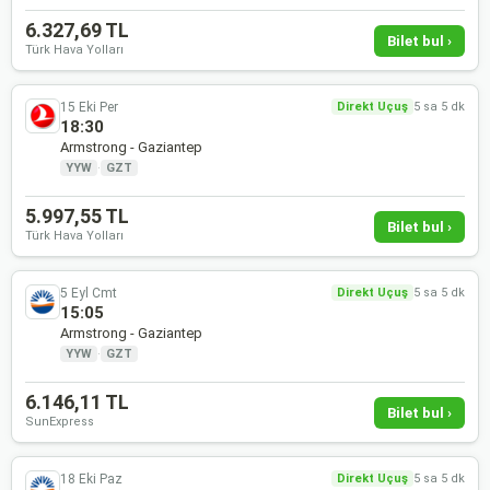
6.327,69 TL
Bilet bul ›
Türk Hava Yolları
15 Eki Per
Direkt Uçuş
5 sa 5 dk
18:30
Armstrong - Gaziantep
YYW
·
GZT
5.997,55 TL
Bilet bul ›
Türk Hava Yolları
5 Eyl Cmt
Direkt Uçuş
5 sa 5 dk
15:05
Armstrong - Gaziantep
YYW
·
GZT
6.146,11 TL
Bilet bul ›
SunExpress
18 Eki Paz
Direkt Uçuş
5 sa 5 dk