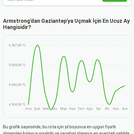
Armstrong'dan Gaziantep'ya Uçmak İçin En Ucuz Ay
Hangisidir?
5.367,00 TL
5.029,00 TL
4.692,00 TL
4.354,00 TL
Oca
Şub
Mar
Nis
May
Haz
Tem
Ağu
Eyl
Eki
Kas
Ara
Bu grafik sayesinde, bu rota için yıl boyunca en uygun fiyatlı
dönemleri kolayca görebilir ve seyahat planınızı en avantajlı şekilde