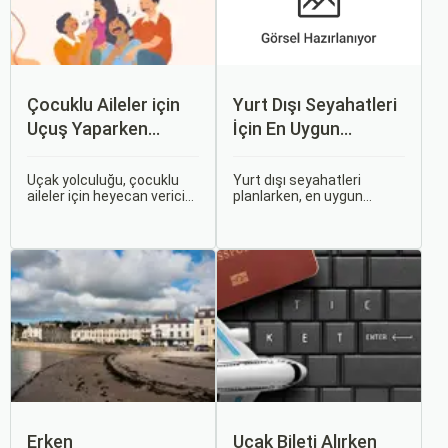
Çocuklu Aileler için
Yurt Dışı Seyahatleri
Uçuş Yaparken
İçin En Uygun
Dikkat Edilmesi
Zamanlar
Gerekenler
Uçak yolculuğu, çocuklu
Yurt dışı seyahatleri
aileler için heyecan verici
planlarken, en uygun
olmasının yanı sıra, bazen
zaman dilimlerini seçmek
zorlu ve stresli bir deneyim
hem ekonomik açıdan
olabilir. Ancak, doğru
avantaj sağlar hem de
hazırlık ve stratejilerle bu
daha keyifli bir tatil
deneyimi hem sizin hem
geçirmenizi sağlar. Bu
de çocuklarınız için keyifli
yazıda, mevsimsel
hale getirebilirsiniz.
değişiklikleri, özel tatil
günlerini ve Sorgulamax.
Erken
Uçak Bileti Alırken