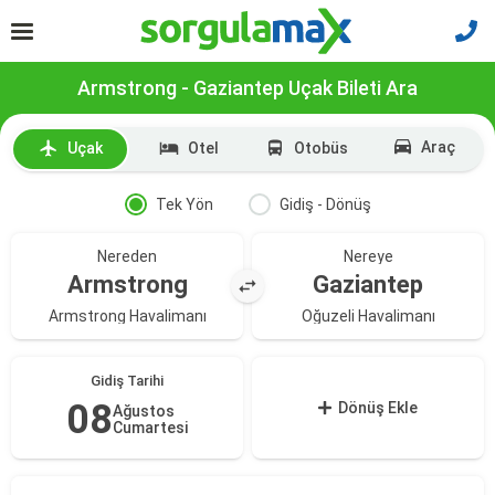
Armstrong - Gaziantep Uçak Bileti Ara
Araç
Uçak
Otel
Otobüs
Tek Yön
Gidiş - Dönüş
Nereden
Nereye
Armstrong
Gaziantep
Armstrong Havalimanı
Oğuzeli Havalimanı
Gidiş Tarihi
08
Dönüş Ekle
Ağustos
Cumartesi