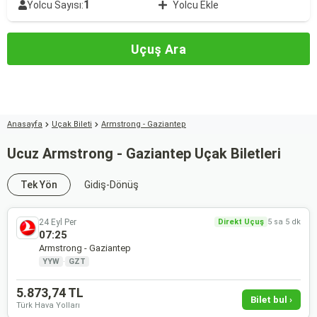
1
Yolcu Sayısı:
Yolcu Ekle
Uçuş Ara
Anasayfa
Uçak Bileti
Armstrong - Gaziantep
Ucuz Armstrong - Gaziantep Uçak Biletleri
Tek Yön
Gidiş-Dönüş
24 Eyl Per
Direkt Uçuş
5 sa 5 dk
07:25
Armstrong - Gaziantep
YYW
·
GZT
5.873,74 TL
Bilet bul ›
Türk Hava Yolları