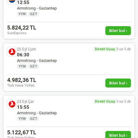
12:55
Armstrong - Gaziantep
YYW
·
GZT
5.824,22 TL
Bilet bul ›
SunExpress
25 Eyl Cum
Direkt Uçuş
5 sa 5 dk
06:30
Armstrong - Gaziantep
YYW
·
GZT
4.982,36 TL
Bilet bul ›
Türk Hava Yolları
23 Eyl Çar
Direkt Uçuş
5 sa 5 dk
15:55
Armstrong - Gaziantep
YYW
·
GZT
5.122,67 TL
Bilet bul ›
Türk Hava Yolları