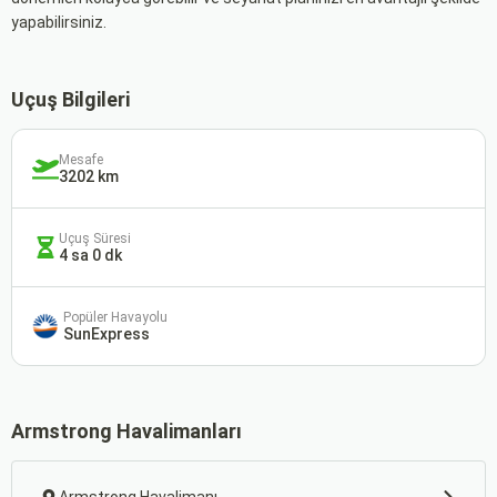
yapabilirsiniz.
Uçuş Bilgileri
Mesafe
3202 km
Uçuş Süresi
4 sa 0 dk
Popüler Havayolu
SunExpress
Armstrong Havalimanları