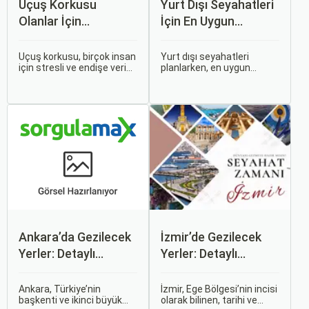
Uçuş Korkusu
Yurt Dışı Seyahatleri
Olanlar İçin
İçin En Uygun
Tavsiyeler
Zamanlar
Uçuş korkusu, birçok insan
Yurt dışı seyahatleri
için stresli ve endişe verici
planlarken, en uygun
bir durumdur. Uçuş
zaman dilimlerini seçmek
sırasında hissedilen bu
hem ekonomik açıdan
korku ve endişe, seyahat
avantaj sağlar hem de
etmek zorunda olan kişiler
daha keyifli bir tatil
için büyük bir sorun teşkil
geçirmenizi sağlar. Bu
edebilir.
yazıda, mevsimsel
değişiklikleri, özel tatil
günlerini ve Sorgulamax.
Ankara’da Gezilecek
İzmir’de Gezilecek
Yerler: Detaylı
Yerler: Detaylı
Rehber
Rehber
Ankara, Türkiye’nin
İzmir, Ege Bölgesi’nin incisi
başkenti ve ikinci büyük
olarak bilinen, tarihi ve