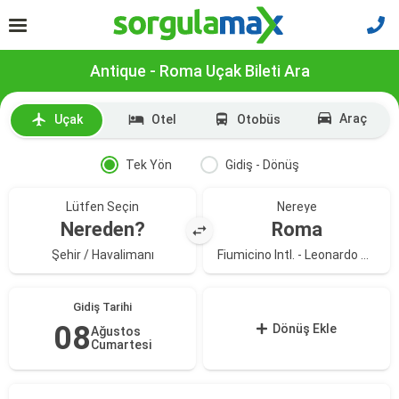
Antique - Roma Uçak Bileti Ara
Araç
Uçak
Otel
Otobüs
Tek Yön
Gidiş - Dönüş
Lütfen Seçin
Nereye
Nereden?
Roma
Şehir / Havalimanı
Fiumicino Intl. - Leonardo Da Vinci Havalimanı
Gidiş Tarihi
08
Dönüş Ekle
Ağustos
Cumartesi