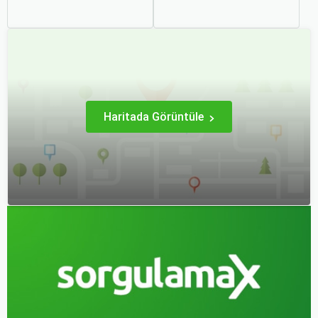
şehri olarak zengin tarihî
kültürel zenginlikleri, doğal
mirası, kültürel etkinlikleri
güzellikleri ve modern
ve modern yaşam tarzı ile
yaşam tarzı ile öne çıkan
dikkat çekmektedir.
bir şehirdir. Türkiye’nin en
Anadolu’nun kalbinde yer
büyük üçüncü şehri olan
alan bu şehir, hem tarihî
İzmir, farklı dönemlere ait
zenginlikleri hem de doğal
tarihi eserleri, eşsiz plajları
güzellikleri ile
ve renkli gece hayatı ile
ziyaretçilerine çeşitli keşif
ziyaretçilerine unutulmaz
imkanları sunmaktadır.
deneyimler sunmaktadır.
Haritada Görüntüle