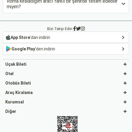
Roma kiraladığım aracı farklı bir şehirde teslim edebilir
miyim?
Bizi Takip Edin:
App Store
'dan indirin
Google Play
'den indirin
Uçak Bileti
Otel
Otobüs Bileti
Araç Kiralama
Kurumsal
Diğer