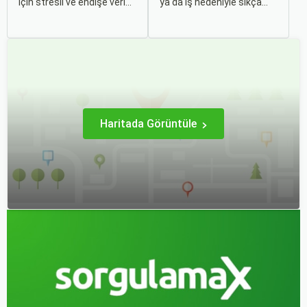
için stresli ve endişe verici
ya da iş nedeniyle sıkça
bir durumdur. Uçuş
seyahat edenler için ucuz
sırasında hissedilen bu
uçak bileti bulmak her
korku ve endişe, seyahat
zaman cazip olmuştur.
etmek zorunda olan kişiler
Peki, uçak biletinizi daha
için büyük bir sorun teşkil
uygun fiyatlarla nasıl
edebilir.
alabilirsiniz? Aslında doğru
zamanda ve doğru
yöntemlerle uçak bileti
almanın birçok püf noktası
var.
Haritada Görüntüle