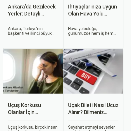
Ankara’da Gezilecek
İhtiyaçlarınıza Uygun
Yerler: Detaylı
Olan Hava Yolu
Rehber
Firmasını Nasıl
Seçersiniz?
Ankara, Türkiye’nin
Hava yolculuğu,
başkenti ve ikinci büyük
günümüzde hem iş hem
şehri olarak zengin tarihî
de tatil amaçlı seyahat
mirası, kültürel etkinlikleri
edenler için vazgeçilmez
ve modern yaşam tarzı ile
bir ulaşım şekli haline geldi.
dikkat çekmektedir.
Ancak, her hava yolu
Anadolu’nun kalbinde yer
firması sunduğu hizmetler
alan bu şehir, hem tarihî
ve fiyatlandırma politikaları
zenginlikleri hem de doğal
açısından farklılık gösterir.
güzellikleri ile
ziyaretçilerine çeşitli keşif
imkanları sunmaktadır.
Uçuş Korkusu
Uçak Bileti Nasıl Ucuz
Olanlar İçin
Alınır? Bilmeniz
Tavsiyeler
Gereken Tüm
Detaylar
Uçuş korkusu, birçok insan
Seyahat etmeyi sevenler