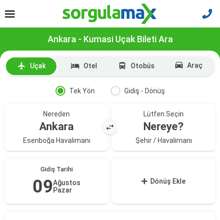
Ankara - Kumasi Uçak Bileti Ara
Araç
Uçak
Otel
Otobüs
Tek Yön
Gidiş - Dönüş
Nereden
Lütfen Seçin
Ankara
Nereye?
Esenboğa Havalimanı
Şehir / Havalimanı
Gidiş Tarihi
09
Dönüş Ekle
Ağustos
Pazar