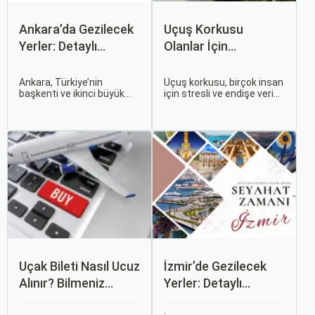
Ankara’da Gezilecek
Uçuş Korkusu
Yerler: Detaylı
Olanlar İçin
Rehber
Tavsiyeler
Ankara, Türkiye’nin
Uçuş korkusu, birçok insan
başkenti ve ikinci büyük
için stresli ve endişe verici
şehri olarak zengin tarihî
bir durumdur. Uçuş
mirası, kültürel etkinlikleri
sırasında hissedilen bu
ve modern yaşam tarzı ile
korku ve endişe, seyahat
dikkat çekmektedir.
etmek zorunda olan kişiler
Anadolu’nun kalbinde yer
için büyük bir sorun teşkil
alan bu şehir, hem tarihî
edebilir.
zenginlikleri hem de doğal
güzellikleri ile
ziyaretçilerine çeşitli keşif
imkanları sunmaktadır.
Uçak Bileti Nasıl Ucuz
İzmir’de Gezilecek
Alınır? Bilmeniz
Yerler: Detaylı
Gereken Tüm
Rehber