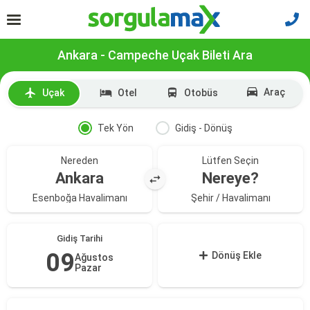
Ankara - Campeche Uçak Bileti Ara
Araç
Uçak
Otel
Otobüs
Tek Yön
Gidiş - Dönüş
Nereden
Lütfen Seçin
Ankara
Nereye?
Esenboğa Havalimanı
Şehir / Havalimanı
Gidiş Tarihi
09
Dönüş Ekle
Ağustos
Pazar