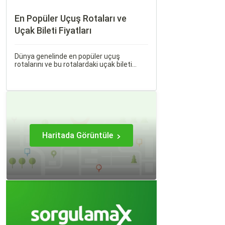
En Popüler Uçuş Rotaları ve
Uçak Bileti Fiyatları
Dünya genelinde en popüler uçuş
rotalarını ve bu rotalardaki uçak bileti
fiyatlarına dair ayrıntılı bir analiz yapmak
oldukça kapsamlı bir konudur. En popüler
rotalar, çeşitli faktörlere bağlı olarak
değişebilir; bunlar arasında ekonomik
durumlar, turizm trendleri ve uluslararası
ilişkiler bulunmaktadır.
Haritada Görüntüle