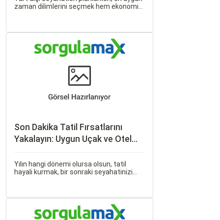
zaman dilimlerini seçmek hem ekonomik
açıdan avantaj sağlar hem de daha keyifli
bir tatil geçirmenizi sağlar. Bu yazıda,
mevsimsel değişiklikleri, özel tatil
günlerini ve Sorgulamax.
Son Dakika Tatil Fırsatlarını
Yakalayın: Uygun Uçak ve Otel
İpuçları
Yılın hangi dönemi olursa olsun, tatil
hayali kurmak, bir sonraki seyahatinizi
planlamak heyecan vericidir. Fakat son
dakikada karar verip bir anda bavulları
toplayıp yola çıkmak bazen zorlayıcı
olabilir.