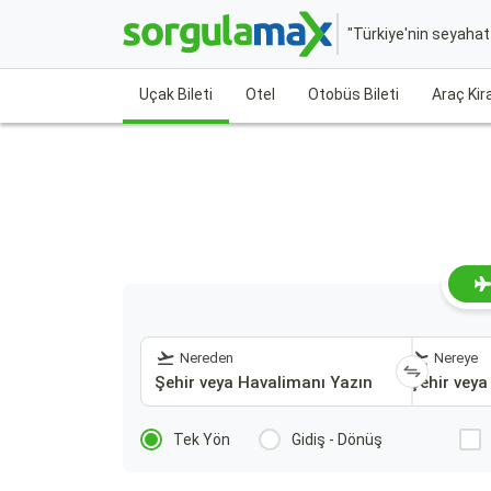
"Türkiye'nin seyaha
Uçak Bileti
Otel
Otobüs Bileti
Araç Ki
Nereden
Nereye
Tek Yön
Gidiş - Dönüş