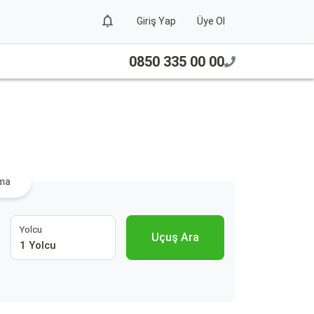
Giriş Yap
Üye Ol
0850 335 00 00
ama
Yolcu
Uçuş Ara
1 Yolcu