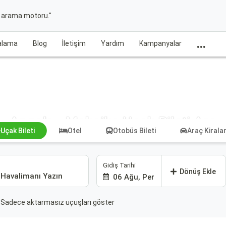
t arama motoru."
...
ralama
Blog
İletişim
Yardım
Kampanyalar
Angola - Meksika Uçak Bileti Ara
Uçak Bileti
Otel
Otobüs Bileti
Araç Kiral
Gidiş Tarihi
Dönüş Ekle
06 Ağu, Per
Sadece aktarmasız uçuşları göster