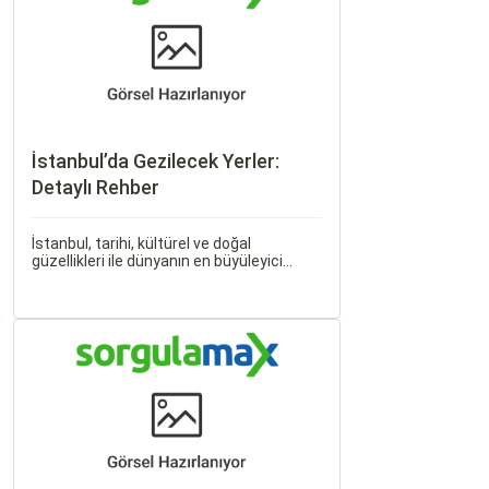
İstanbul’da Gezilecek Yerler:
Detaylı Rehber
İstanbul, tarihi, kültürel ve doğal
güzellikleri ile dünyanın en büyüleyici
şehirlerinden biridir. İki kıtayı birleştiren bu
şehir, binlerce yıllık tarihine rağmen
modern dünyanın dinamikleriyle uyum
içinde yaşamaktadır.