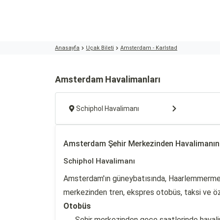
Anasayfa
Uçak Bileti
Amsterdam - Karlstad
Amsterdam Havalimanları
Schiphol Havalimanı
Amsterdam Şehir Merkezinden Havalimanın
Schiphol Havalimanı
Amsterdam'ın güneybatısında, Haarlemmermeer b
merkezinden tren, ekspres otobüs, taksi ve öze
Otobüs
Şehir merkezinden gece saatlerinde havali