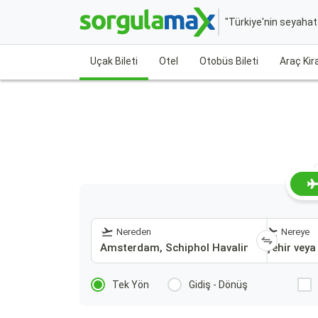
"Türkiye'nin seyaha
Uçak Bileti
Otel
Otobüs Bileti
Araç Ki
Nereden
Nereye
Tek Yön
Gidiş - Dönüş