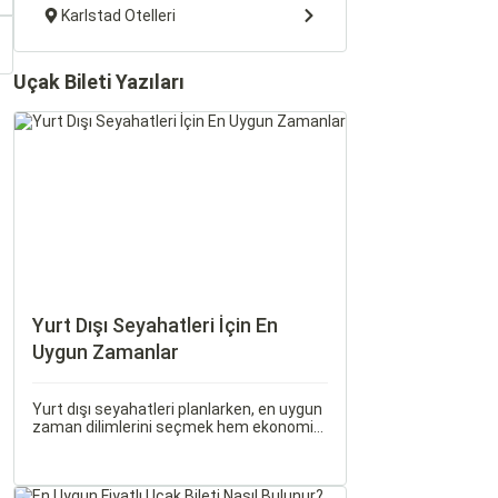
Karlstad Otelleri
Uçak Bileti Yazıları
Yurt Dışı Seyahatleri İçin En
Uygun Zamanlar
Yurt dışı seyahatleri planlarken, en uygun
zaman dilimlerini seçmek hem ekonomik
açıdan avantaj sağlar hem de daha keyifli
bir tatil geçirmenizi sağlar. Bu yazıda,
mevsimsel değişiklikleri, özel tatil