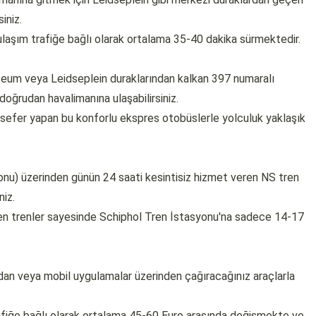
iniz.
ulaşım trafiğe bağlı olarak ortalama 35-40 dakika sürmektedir.
eum veya Leidseplein duraklarından kalkan 397 numaralı
oğrudan havalimanına ulaşabilirsiniz.
 sefer yapan bu konforlu ekspres otobüslerle yolculuk yaklaşık
u) üzerinden günün 24 saati kesintisiz hizmet veren NS tren
niz.
den trenler sayesinde Schiphol Tren İstasyonu'na sadece 14-17
ndan veya mobil uygulamalar üzerinden çağıracağınız araçlarla
afiğe bağlı olarak ortalama 45-60 Euro arasında değişmekte ve