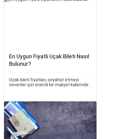
günlerini ve Sorgulamax.
En Uygun Fiyatlı Uçak Bileti Nasıl
Bulunur?
Uçak bileti fiyatları, seyahat etmeyi
sevenler için önemli bir maliyet kalemidir.
Ancak, doğru stratejiler ve biraz
araştırma ile uygun fiyatlı uçak bileti
bulmak mümkündür.