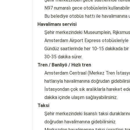
N97 numaralı gece otobüslerini kullanabilirs
Bu belediye otobüs hattı ile havalimanına 
Havalimanı servisi
Şehir merkezindeki Museumplein, Rijksmus
Amsterdam Airport Express otobüsleriyle d
Gündüz saatlerinde her 10-15 dakikada bir
30-35 dakika sürer.
Tren / Banliyö / Hızlı tren
Amsterdam Centraal (Merkez Tren İstasyon
hatlarıyla havalimanına doğrudan gidebilirsi
İstasyondan çok sık aralıklarla hareket e
dakika içinde ulaşım sağlayabilirsiniz.
Taksi
Şehir merkezindeki lisanslı taksi durakları
doğrudan havalimanına gidebilirsiniz.
Merkezden havalimanına taksi ücretleri tr