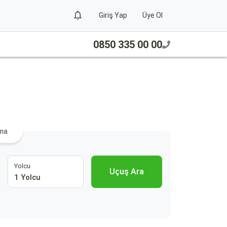
Giriş Yap
Üye Ol
0850 335 00 00
a
ama
Yolcu
Uçuş Ara
1 Yolcu