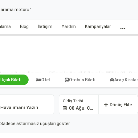
t arama motoru."
...
ralama
Blog
İletişim
Yardım
Kampanyalar
Amsterdam - Karlstad Uçak Bileti Ar
Uçak Bileti
Otel
Otobüs Bileti
Araç Kiral
Gidiş Tarihi
Dönüş Ekle
08 Ağu, Cmt
Sadece aktarmasız uçuşları göster