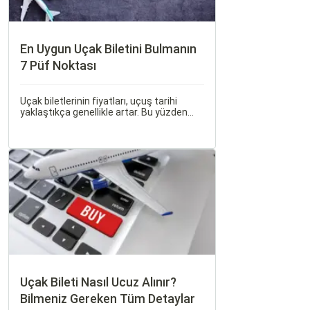
En Uygun Uçak Biletini Bulmanın
7 Püf Noktası
Uçak biletlerinin fiyatları, uçuş tarihi
yaklaştıkça genellikle artar. Bu yüzden
erken rezervasyon yapmak, bütçenizden
tasarruf etmenin en etkili yollarından
biridir.
Uçak Bileti Nasıl Ucuz Alınır?
Bilmeniz Gereken Tüm Detaylar