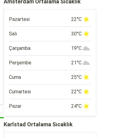
Amsterdam Ortalama Sıcaklık
Pazartesi
22°C
Salı
30°C
Çarşamba
19°C
Perşembe
21°C
Cuma
25°C
Cumartesi
22°C
Pazar
24°C
Karlstad Ortalama Sıcaklık