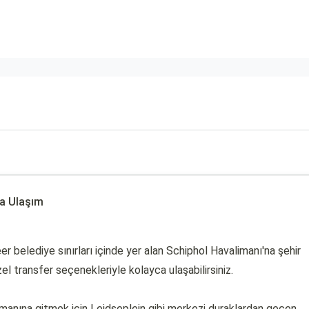
a Ulaşım
elediye sınırları içinde yer alan Schiphol Havalimanı'na şehir
l transfer seçenekleriyle kolayca ulaşabilirsiniz.
manına gitmek için Leidseplein gibi merkezi duraklardan geçen