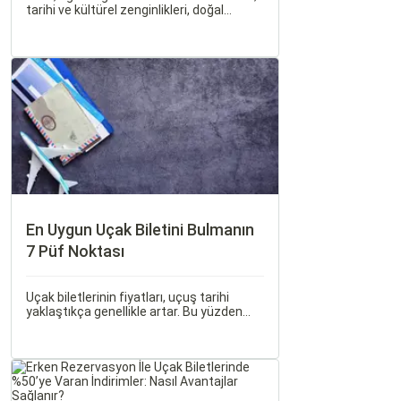
tarihi ve kültürel zenginlikleri, doğal
güzellikleri ve modern yaşam tarzı ile öne
çıkan bir şehirdir. Türkiye’nin en büyük
üçüncü şehri olan İzmir, farklı dönemlere
ait tarihi eserleri, eşsiz plajları ve renkli
gece hayatı ile ziyaretçilerine unutulmaz
deneyimler sunmaktadır.
En Uygun Uçak Biletini Bulmanın
7 Püf Noktası
Uçak biletlerinin fiyatları, uçuş tarihi
yaklaştıkça genellikle artar. Bu yüzden
erken rezervasyon yapmak, bütçenizden
tasarruf etmenin en etkili yollarından
biridir.