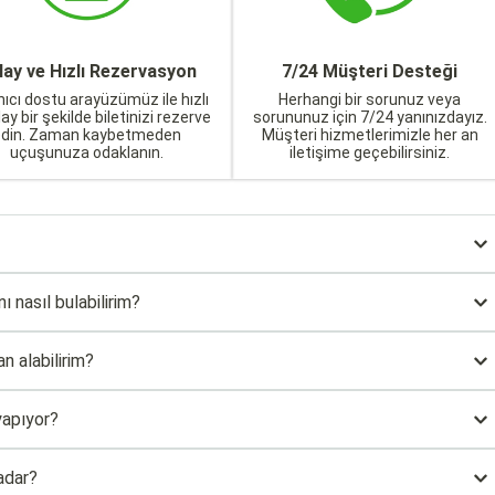
lay ve Hızlı Rezervasyon
7/24 Müşteri Desteği
nıcı dostu arayüzümüz ile hızlı
Herhangi bir sorunuz veya
lay bir şekilde biletinizi rezerve
sorununuz için 7/24 yanınızdayız.
edin. Zaman kaybetmeden
Müşteri hizmetlerimizle her an
uçuşunuza odaklanın.
iletişime geçebilirsiniz.
ı nasıl bulabilirim?
n alabilirim?
yapıyor?
adar?