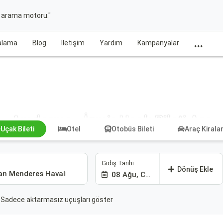
t arama motoru."
...
ralama
Blog
İletişim
Yardım
Kampanyalar
Amderma - İzmir Uçak Bileti Ara
Uçak Bileti
Otel
Otobüs Bileti
Araç Kiral
Gidiş Tarihi
Dönüş Ekle
08 Ağu, Cmt
Sadece aktarmasız uçuşları göster