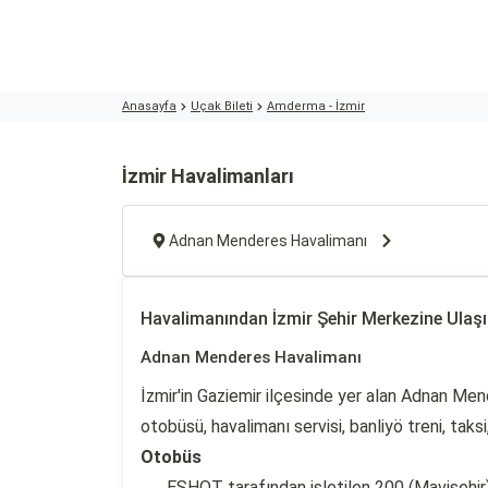
Anasayfa
Uçak Bileti
Amderma - İzmir
İzmir Havalimanları
Adnan Menderes Havalimanı
Havalimanından İzmir Şehir Merkezine Ulaş
Adnan Menderes Havalimanı
İzmir'in Gaziemir ilçesinde yer alan Adnan Me
otobüsü, havalimanı servisi, banliyö treni, tak
Otobüs
ESHOT tarafından işletilen 200 (Mavişehi