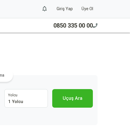
Giriş Yap
Üye Ol
0850 335 00 00
ama
Yolcu
Uçuş Ara
1 Yolcu