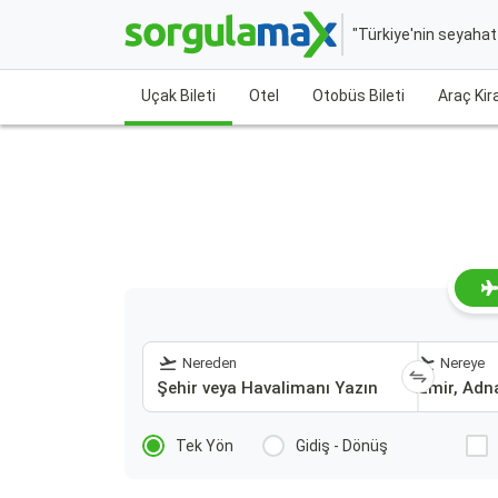
"Türkiye'nin seyaha
Uçak Bileti
Otel
Otobüs Bileti
Araç Ki
Nereden
Nereye
Tek Yön
Gidiş - Dönüş