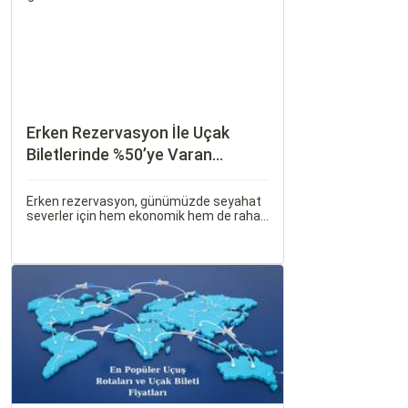
Erken Rezervasyon İle Uçak
Biletlerinde %50’ye Varan
İndirimler: Nasıl Avantajlar
Sağlanır?
Erken rezervasyon, günümüzde seyahat
severler için hem ekonomik hem de rahat
bir uçuş deneyimi sunmanın en önemli
yollarından biri haline gelmiştir. Özellikle
tatil veya iş seyahatlerinde uçak
biletlerine erken rezervasyon yapmak,
daha uygun fiyatlarla uçuş imkanı sağlar.