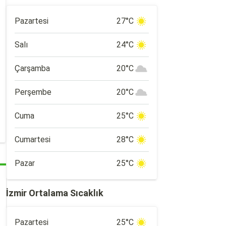
Pazartesi
27°C
Salı
24°C
Çarşamba
20°C
Perşembe
20°C
Cuma
25°C
Cumartesi
28°C
Pazar
25°C
İzmir Ortalama Sıcaklık
Pazartesi
25°C