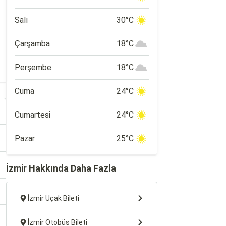
Salı
30°C
Çarşamba
18°C
Perşembe
18°C
Cuma
24°C
Cumartesi
24°C
Pazar
25°C
İzmir Hakkında Daha Fazla
İzmir Uçak Bileti
İzmir Otobüs Bileti