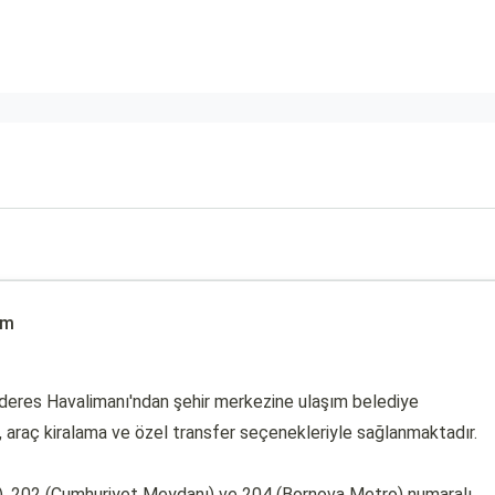
ım
nderes Havalimanı'ndan şehir merkezine ulaşım belediye
si, araç kiralama ve özel transfer seçenekleriyle sağlanmaktadır.
r), 202 (Cumhuriyet Meydanı) ve 204 (Bornova Metro) numaralı