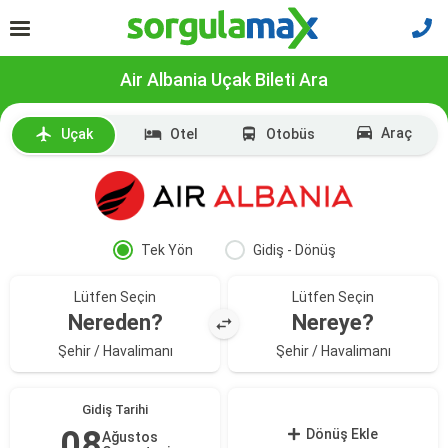
Air Albania Uçak Bileti Ara
Araç
Uçak
Otel
Otobüs
Tek Yön
Gidiş - Dönüş
Lütfen Seçin
Lütfen Seçin
Nereden?
Nereye?
Şehir / Havalimanı
Şehir / Havalimanı
Gidiş Tarihi
08
Dönüş Ekle
Ağustos