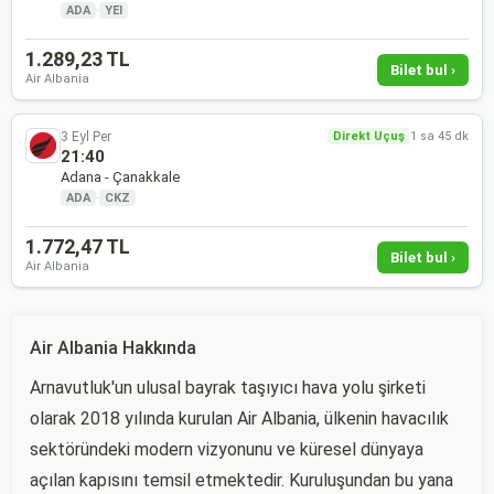
ADA
·
YEI
1.289,23 TL
Bilet bul ›
Air Albania
3 Eyl Per
Direkt Uçuş
1 sa 45 dk
21:40
Adana - Çanakkale
ADA
·
CKZ
1.772,47 TL
Bilet bul ›
Air Albania
Air Albania Hakkında
Arnavutluk'un ulusal bayrak taşıyıcı hava yolu şirketi
olarak 2018 yılında kurulan Air Albania, ülkenin havacılık
sektöründeki modern vizyonunu ve küresel dünyaya
açılan kapısını temsil etmektedir. Kuruluşundan bu yana