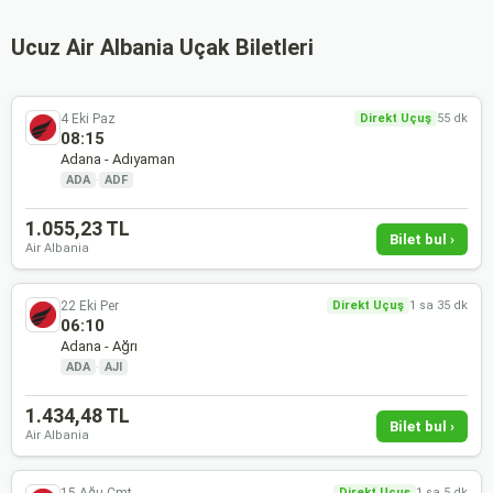
Ucuz Air Albania Uçak Biletleri
4 Eki Paz
Direkt Uçuş
55 dk
08:15
Adana - Adıyaman
ADA
·
ADF
1.055,23 TL
Bilet bul ›
Air Albania
22 Eki Per
Direkt Uçuş
1 sa 35 dk
06:10
Adana - Ağrı
ADA
·
AJI
1.434,48 TL
Bilet bul ›
Air Albania
15 Ağu Cmt
Direkt Uçuş
1 sa 5 dk