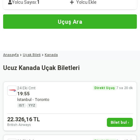
1
Yolcu Sayısı:
Yolcu Ekle
Uçuş Ara
Anasayfa
Uçak Bileti
Kanada
Ucuz Kanada Uçak Biletleri
24 Eki Cmt
Direkt Uçuş
7 sa 20 dk
19:55
İstanbul - Toronto
IST
·
YYZ
22.326,16 TL
Bilet bul ›
British Airways