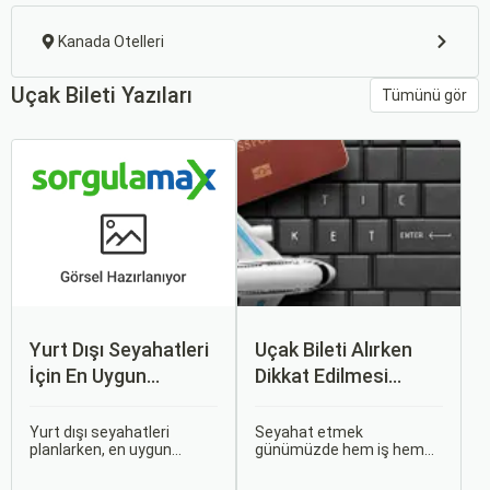
Kanada Otelleri
Uçak Bileti Yazıları
Tümünü gör
Yurt Dışı Seyahatleri
Uçak Bileti Alırken
İçin En Uygun
Dikkat Edilmesi
Zamanlar
Gereken 6 Önemli
Nokta
Yurt dışı seyahatleri
Seyahat etmek
planlarken, en uygun
günümüzde hem iş hem
zaman dilimlerini seçmek
de tatil amaçlı sıklıkla
hem ekonomik açıdan
başvurduğumuz bir