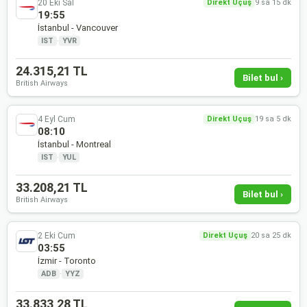
20 Eki Sal
Direkt Uçuş
9 sa 15 dk
19:55
İstanbul - Vancouver
IST
·
YVR
24.315,21 TL
Bilet bul ›
British Airways
4 Eyl Cum
Direkt Uçuş
19 sa 5 dk
08:10
İstanbul - Montreal
IST
·
YUL
33.208,21 TL
Bilet bul ›
British Airways
2 Eki Cum
Direkt Uçuş
20 sa 25 dk
03:55
İzmir - Toronto
ADB
·
YYZ
33.833,28 TL