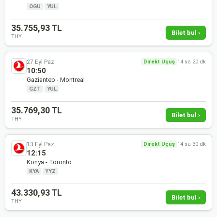
OGU
·
YUL
35.755,93 TL
Bilet bul ›
THY
27 Eyl Paz
Direkt Uçuş
14 sa 20 dk
10:50
Gaziantep - Montreal
GZT
·
YUL
35.769,30 TL
Bilet bul ›
THY
13 Eyl Paz
Direkt Uçuş
14 sa 30 dk
12:15
Konya - Toronto
KYA
·
YYZ
43.330,93 TL
Bilet bul ›
THY