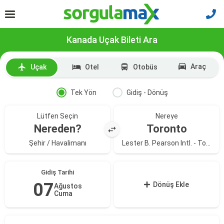
Kanada Uçak Bileti Ara
Araç
Uçak
Otel
Otobüs
Tek Yön
Gidiş - Dönüş
Lütfen Seçin
Nereye
Nereden?
Toronto
Şehir / Havalimanı
Lester B. Pearson Intl. - Toronto Pearson Intl. H Havalimanı
Gidiş Tarihi
07
Dönüş Ekle
Ağustos
Cuma