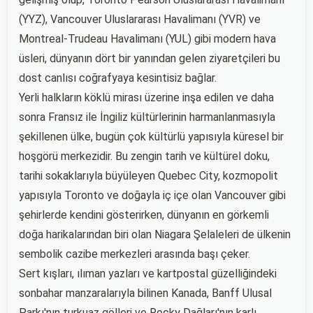
(YYZ), Vancouver Uluslararası Havalimanı (YVR) ve
Montreal-Trudeau Havalimanı (YUL) gibi modern hava
üsleri, dünyanın dört bir yanından gelen ziyaretçileri bu
dost canlısı coğrafyaya kesintisiz bağlar.
Yerli halkların köklü mirası üzerine inşa edilen ve daha
sonra Fransız ile İngiliz kültürlerinin harmanlanmasıyla
şekillenen ülke, bugün çok kültürlü yapısıyla küresel bir
hoşgörü merkezidir. Bu zengin tarih ve kültürel doku,
tarihi sokaklarıyla büyüleyen Quebec City, kozmopolit
yapısıyla Toronto ve doğayla iç içe olan Vancouver gibi
şehirlerde kendini gösterirken, dünyanın en görkemli
doğa harikalarından biri olan Niagara Şelaleleri de ülkenin
sembolik cazibe merkezleri arasında başı çeker.
Sert kışları, ılıman yazları ve kartpostal güzelliğindeki
sonbahar manzaralarıyla bilinen Kanada, Banff Ulusal
Parkı'nın turkuaz gölleri ve Rocky Dağları'nın karlı