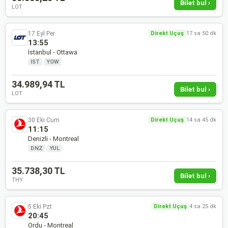
Bilet bul ›
LOT
17 Eyl Per
Direkt Uçuş
17 sa 50 dk
13:55
İstanbul - Ottawa
IST
·
YOW
34.989,94 TL
Bilet bul ›
LOT
30 Eki Cum
Direkt Uçuş
14 sa 45 dk
11:15
Denizli - Montreal
DNZ
·
YUL
35.738,30 TL
Bilet bul ›
THY
5 Eki Pzt
Direkt Uçuş
4 sa 25 dk
20:45
Ordu - Montreal