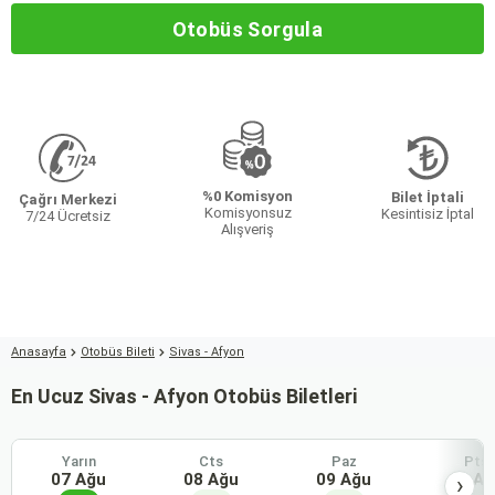
Otobüs Sorgula
%0 Komisyon
Bilet İptali
Çağrı Merkezi
Komisyonsuz
Kesintisiz İptal
7/24 Ücretsiz
Alışveriş
Anasayfa
Otobüs Bileti
Sivas - Afyon
En Ucuz Sivas - Afyon Otobüs Biletleri
Yarın
Cts
Paz
Pts
07 Ağu
08 Ağu
09 Ağu
10 Ağ
›