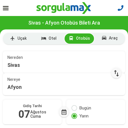
Sivas - Afyon Otobüs Bileti Ara
Araç
Uçak
Otel
Otobüs
Nereden
Sivas
Nereye
Afyon
Gidiş Tarihi
Bugün
07
Ağustos
Yarın
Cuma