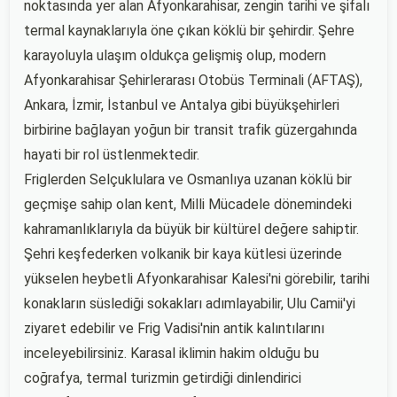
noktasında yer alan Afyonkarahisar, zengin tarihi ve şifalı
termal kaynaklarıyla öne çıkan köklü bir şehirdir. Şehre
karayoluyla ulaşım oldukça gelişmiş olup, modern
Afyonkarahisar Şehirlerarası Otobüs Terminali (AFTAŞ),
Ankara, İzmir, İstanbul ve Antalya gibi büyükşehirleri
birbirine bağlayan yoğun bir transit trafik güzergahında
hayati bir rol üstlenmektedir.
Friglerden Selçuklulara ve Osmanlıya uzanan köklü bir
geçmişe sahip olan kent, Milli Mücadele dönemindeki
kahramanlıklarıyla da büyük bir kültürel değere sahiptir.
Şehri keşfederken volkanik bir kaya kütlesi üzerinde
yükselen heybetli Afyonkarahisar Kalesi'ni görebilir, tarihi
konakların süslediği sokakları adımlayabilir, Ulu Camii'yi
ziyaret edebilir ve Frig Vadisi'nin antik kalıntılarını
inceleyebilirsiniz. Karasal iklimin hakim olduğu bu
coğrafya, termal turizmin getirdiği dinlendirici