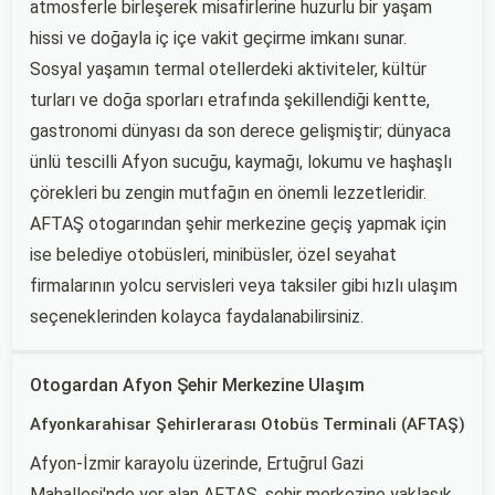
atmosferle birleşerek misafirlerine huzurlu bir yaşam
hissi ve doğayla iç içe vakit geçirme imkanı sunar.
Sosyal yaşamın termal otellerdeki aktiviteler, kültür
turları ve doğa sporları etrafında şekillendiği kentte,
gastronomi dünyası da son derece gelişmiştir; dünyaca
ünlü tescilli Afyon sucuğu, kaymağı, lokumu ve haşhaşlı
çörekleri bu zengin mutfağın en önemli lezzetleridir.
AFTAŞ otogarından şehir merkezine geçiş yapmak için
ise belediye otobüsleri, minibüsler, özel seyahat
firmalarının yolcu servisleri veya taksiler gibi hızlı ulaşım
seçeneklerinden kolayca faydalanabilirsiniz.
Otogardan Afyon Şehir Merkezine Ulaşım
Afyonkarahisar Şehirlerarası Otobüs Terminali (AFTAŞ)
Afyon-İzmir karayolu üzerinde, Ertuğrul Gazi
Mahallesi'nde yer alan AFTAŞ, şehir merkezine yaklaşık