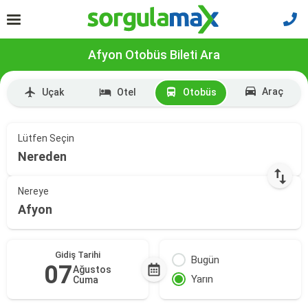
Afyon Otobüs Bileti Ara
Araç
Uçak
Otel
Otobüs
Lütfen Seçin
Nereden
Nereye
Afyon
Gidiş Tarihi
Bugün
07
Ağustos
Yarın
Cuma