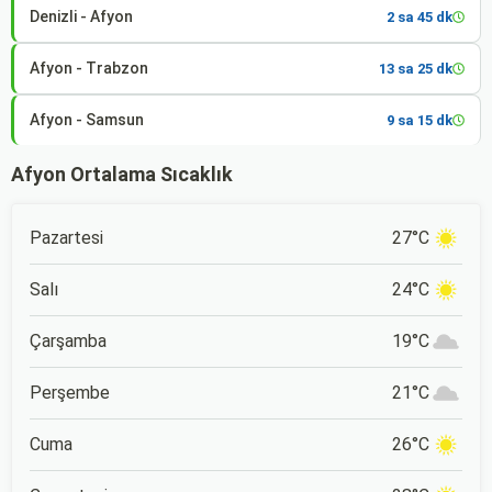
Denizli - Afyon
2 sa 45 dk
Afyon - Trabzon
13 sa 25 dk
Afyon - Samsun
9 sa 15 dk
Afyon Ortalama Sıcaklık
Pazartesi
27°C
Salı
24°C
Çarşamba
19°C
Perşembe
21°C
Cuma
26°C