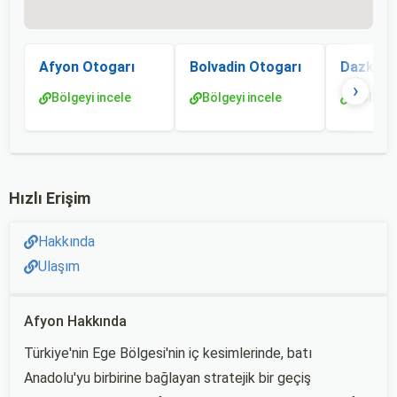
Afyon Otogarı
Bolvadin Otogarı
Dazkırı 
›
Bölgeyi incele
Bölgeyi incele
Bölgeyi
Hızlı Erişim
Hakkında
Ulaşım
Afyon Hakkında
Türkiye'nin Ege Bölgesi'nin iç kesimlerinde, batı
Anadolu'yu birbirine bağlayan stratejik bir geçiş