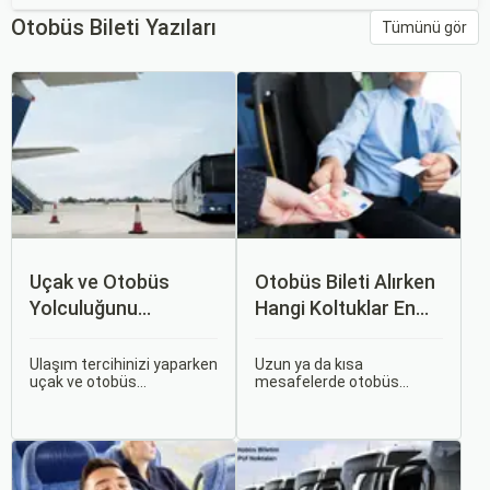
Otobüs Bileti Yazıları
Tümünü gör
Uçak ve Otobüs
Otobüs Bileti Alırken
Yolculuğunu
Hangi Koltuklar En
Karşılaştırın: Hangisi
Rahat? Koltuk Seçim
Sizin İçin Uygun?
Rehberi
Ulaşım tercihinizi yaparken
Uzun ya da kısa
uçak ve otobüs
mesafelerde otobüs
seçenekleri arasında
yolculuğu yapmak
kararsız kalabilirsiniz. Her
hayatımızın bir parçası
iki ulaşım şekli de farklı
haline geldi. Ancak,
ihtiyaçlara hitap eden,
otobüsle seyahat ederken
çeşitli avantajlar ve
koltuk seçiminin ne kadar
dezavantajlar sunar.
önemli olduğunu çoğu