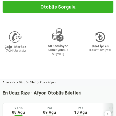
Otobüs Sorgula
%0 Komisyon
Bilet İptali
Çağrı Merkezi
Komisyonsuz
Kesintisiz İptal
7/24 Ücretsiz
Alışveriş
Anasayfa
Otobüs Bileti
Rize - Afyon
En Ucuz Rize - Afyon Otobüs Biletleri
Yarın
Paz
Pts
Sal
08 Ağu
09 Ağu
10 Ağu
11 Ağ
›