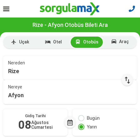
Rize - Afyon Otobüs Bileti Ara
Araç
Uçak
Otel
Otobüs
Nereden
Rize
Nereye
Afyon
Gidiş Tarihi
Bugün
08
Ağustos
Yarın
Cumartesi