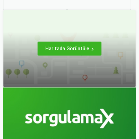
hayatımızın bir parçası
seçenek olmuştur. Ancak,
haline geldi. Ancak,
otobüsle seyahati rahat,
otobüsle seyahat ederken
keyifli ve stressiz hale
koltuk seçiminin ne kadar
getirmek için bilinmesi
önemli olduğunu çoğu
gereken pek çok püf
zaman fark etmiyoruz.
noktası bulunuyor.
Haritada Görüntüle