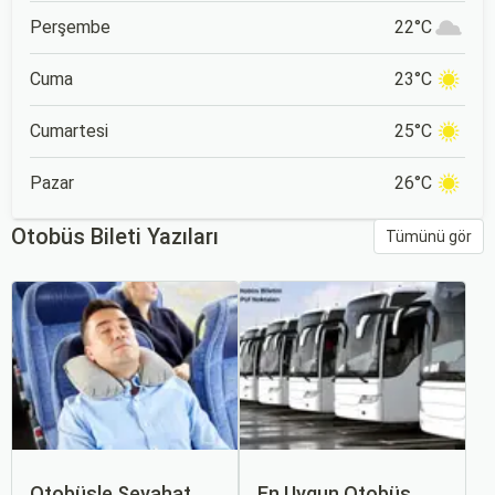
Perşembe
22°C
Cuma
23°C
Cumartesi
25°C
Pazar
26°C
Otobüs Bileti Yazıları
Tümünü gör
Otobüsle Seyahat
En Uygun Otobüs