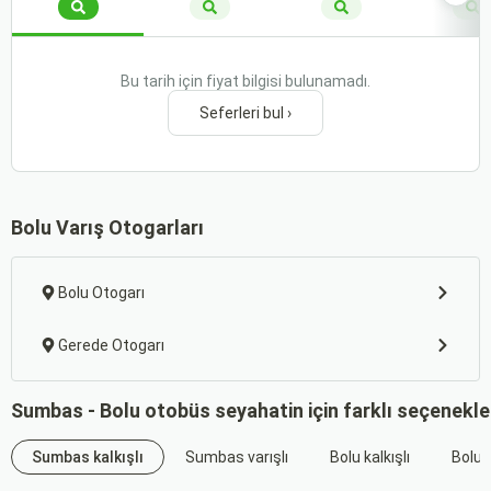
Bu tarih için fiyat bilgisi bulunamadı.
Seferleri bul ›
Bolu Varış Otogarları
Bolu Otogarı
Gerede Otogarı
Sumbas - Bolu otobüs seyahatin için farklı seçenekle
Sumbas kalkışlı
Sumbas varışlı
Bolu kalkışlı
Bolu v