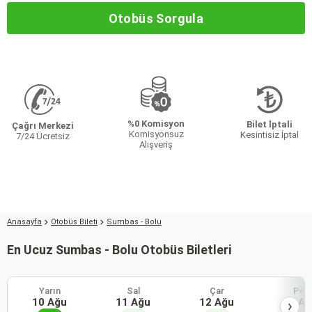
Otobüs Sorgula
%0 Komisyon
Bilet İptali
Çağrı Merkezi
Komisyonsuz
Kesintisiz İptal
7/24 Ücretsiz
Alışveriş
Anasayfa
Otobüs Bileti
Sumbas - Bolu
En Ucuz Sumbas - Bolu Otobüs Biletleri
Yarın
Sal
Çar
Per
10 Ağu
11 Ağu
12 Ağu
13 Ağ
›