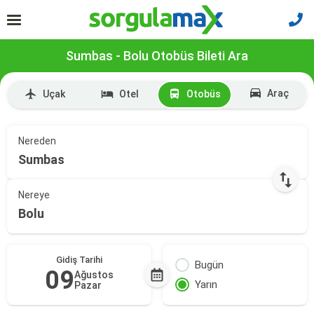
Sumbas - Bolu Otobüs Bileti Ara
Araç
Uçak
Otel
Otobüs
Nereden
Sumbas
Nereye
Bolu
Gidiş Tarihi
Bugün
09
Ağustos
Yarın
Pazar