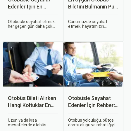
Edenler İçin En
Biletini Bulmanın Püf
Konforlu Rotalar ve
Noktaları:
İpuçları
Sorgulamax.com
Otobüsle seyahat etmek,
Günümüzde seyahat
her geçen gün daha çok
etmek, hayatımızın
İpuçları
tercih edilen bir ulaşım
ayrılmaz bir parçası haline
şekli haline geliyor.
gelmiştir. İster iş seyahati,
Otobüsle Seyahat Edenler
ister tatil amaçlı olsun,
İçin En Konforlu Rotalar ve
seyahat etmek için çeşitli
İpuçları başlıklı bu
ulaşım seçenekleri
rehberde, otobüs
arasından en uygun olanı
yolculuğunuzu konforlu ve
seçmek oldukça önemlidir.
keyifli hale getirmek için
bilmeniz gereken her şeyi
bulacaksınız.
Otobüs Bileti Alırken
Otobüsle Seyahat
Hangi Koltuklar En
Edenler İçin Rehber:
Rahat? Koltuk Seçim
Bilet Seçiminden
Rehberi
Koltuk Seçimine
Uzun ya da kısa
Otobüs yolculuğu, bütçe
mesafelerde otobüs
dostu oluşu ve rahatlığıyla
yolculuğu yapmak
her zaman popüler bir