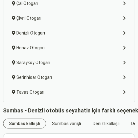
Çal Otogarı
Çivril Otogarı
Denizli Otogarı
Honaz Otogarı
Sarayköy Otogarı
Serinhisar Otogarı
Tavas Otogarı
Sumbas - Denizli otobüs seyahatin için farklı seçene
Sumbas kalkışlı
Sumbas varışlı
Denizli kalkışlı
Deni