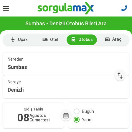
Sumbas - Denizli Otobüs Bileti Ara
Araç
Uçak
Otel
Otobüs
Nereden
Sumbas
Nereye
Denizli
Gidiş Tarihi
Bugün
08
Ağustos
Yarın
Cumartesi