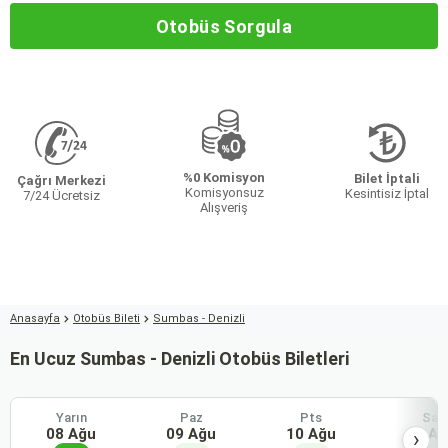
Otobüs Sorgula
%0 Komisyon
Bilet İptali
Çağrı Merkezi
Komisyonsuz
Kesintisiz İptal
7/24 Ücretsiz
Alışveriş
Anasayfa
Otobüs Bileti
Sumbas - Denizli
En Ucuz Sumbas - Denizli Otobüs Biletleri
Yarın
Paz
Pts
Sal
08 Ağu
09 Ağu
10 Ağu
11 Ağ
›