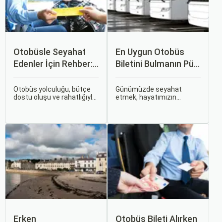
Otobüsle Seyahat
En Uygun Otobüs
Edenler İçin Rehber:
Biletini Bulmanın Püf
Bilet Seçiminden
Noktaları:
Koltuk Seçimine
Sorgulamax.com
Otobüs yolculuğu, bütçe
Günümüzde seyahat
dostu oluşu ve rahatlığıyla
etmek, hayatımızın
İpuçları
her zaman popüler bir
ayrılmaz bir parçası haline
seçenek olmuştur. Ancak,
gelmiştir. İster iş seyahati,
otobüsle seyahati rahat,
ister tatil amaçlı olsun,
keyifli ve stressiz hale
seyahat etmek için çeşitli
getirmek için bilinmesi
ulaşım seçenekleri
gereken pek çok püf
arasından en uygun olanı
noktası bulunuyor.
seçmek oldukça önemlidir.
Erken
Otobüs Bileti Alırken