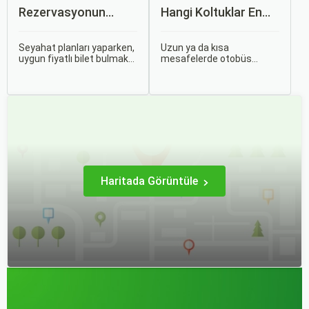
Rezervasyonun
Hangi Koltuklar En
Avantajları: Uçak ve
Rahat? Koltuk Seçim
Otobüs Bileti Satın
Rehberi
Seyahat planları yaparken,
Uzun ya da kısa
uygun fiyatlı bilet bulmak
mesafelerde otobüs
Alma İpuçları
ve bu sayede bütçenizi
yolculuğu yapmak
korumak herkesin
hayatımızın bir parçası
arzusudur. Günümüzde
haline geldi. Ancak,
erken rezervasyon
otobüsle seyahat ederken
yapmak, yalnızca
koltuk seçiminin ne kadar
seyahatin maliyetini
önemli olduğunu çoğu
azaltmakla kalmaz, aynı
zaman fark etmiyoruz.
zamanda daha kaliteli bir
seyahat deneyimi
yaşamanızı sağlar.
Haritada Görüntüle