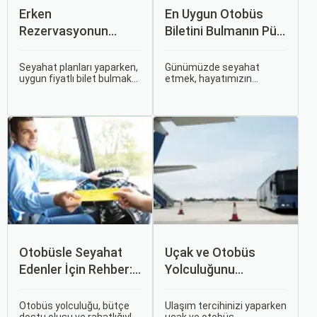
Erken
En Uygun Otobüs
Rezervasyonun
Biletini Bulmanın Püf
Avantajları: Uçak ve
Noktaları:
Otobüs Bileti Satın
Sorgulamax.com
Seyahat planları yaparken,
Günümüzde seyahat
uygun fiyatlı bilet bulmak
etmek, hayatımızın
Alma İpuçları
İpuçları
ve bu sayede bütçenizi
ayrılmaz bir parçası haline
korumak herkesin
gelmiştir. İster iş seyahati,
arzusudur. Günümüzde
ister tatil amaçlı olsun,
erken rezervasyon
seyahat etmek için çeşitli
yapmak, yalnızca
ulaşım seçenekleri
seyahatin maliyetini
arasından en uygun olanı
azaltmakla kalmaz, aynı
seçmek oldukça önemlidir.
zamanda daha kaliteli bir
seyahat deneyimi
yaşamanızı sağlar.
Otobüsle Seyahat
Uçak ve Otobüs
Edenler İçin Rehber:
Yolculuğunu
Bilet Seçiminden
Karşılaştırın: Hangisi
Koltuk Seçimine
Sizin İçin Uygun?
Otobüs yolculuğu, bütçe
Ulaşım tercihinizi yaparken