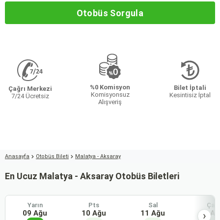
Otobüs Sorgula
%0 Komisyon
Bilet İptali
Çağrı Merkezi
Komisyonsuz
Kesintisiz İptal
7/24 Ücretsiz
Alışveriş
Anasayfa
Otobüs Bileti
Malatya - Aksaray
En Ucuz Malatya - Aksaray Otobüs Biletleri
Yarın
Pts
Sal
Çar
09 Ağu
10 Ağu
11 Ağu
12 Ağ
›