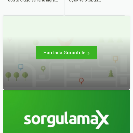
dostu oluşu ve rahatlığıyla
uçak ve otobüs
her zaman popüler bir
seçenekleri arasında
seçenek olmuştur. Ancak,
kararsız kalabilirsiniz. Her
otobüsle seyahati rahat,
iki ulaşım şekli de farklı
keyifli ve stressiz hale
ihtiyaçlara hitap eden,
getirmek için bilinmesi
çeşitli avantajlar ve
gereken pek çok püf
dezavantajlar sunar.
noktası bulunuyor.
Haritada Görüntüle