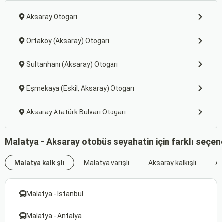
Aksaray Otogarı
Ortaköy (Aksaray) Otogarı
Sultanhanı (Aksaray) Otogarı
Eşmekaya (Eskil, Aksaray) Otogarı
Aksaray Atatürk Bulvarı Otogarı
Malatya - Aksaray otobüs seyahatin için farklı seçen
Malatya kalkışlı
Malatya varışlı
Aksaray kalkışlı
Ak
Malatya - İstanbul
Malatya - Antalya