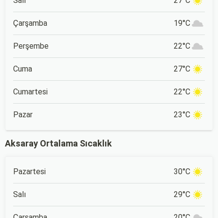
Salı
27°C
Çarşamba
19°C
Perşembe
22°C
Cuma
27°C
Cumartesi
22°C
Pazar
23°C
Aksaray Ortalama Sıcaklık
Pazartesi
30°C
Salı
29°C
Çarşamba
20°C