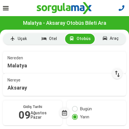
Malatya - Aksaray Otobüs Bileti Ara
Araç
Uçak
Otel
Otobüs
Nereden
Malatya
Nereye
Aksaray
Gidiş Tarihi
Bugün
09
Ağustos
Yarın
Pazar