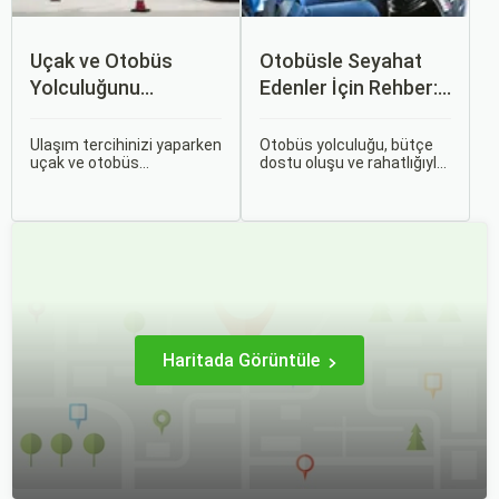
Uçak ve Otobüs
Otobüsle Seyahat
Yolculuğunu
Edenler İçin Rehber:
Karşılaştırın: Hangisi
Bilet Seçiminden
Sizin İçin Uygun?
Koltuk Seçimine
Ulaşım tercihinizi yaparken
Otobüs yolculuğu, bütçe
uçak ve otobüs
dostu oluşu ve rahatlığıyla
seçenekleri arasında
her zaman popüler bir
kararsız kalabilirsiniz. Her
seçenek olmuştur. Ancak,
iki ulaşım şekli de farklı
otobüsle seyahati rahat,
ihtiyaçlara hitap eden,
keyifli ve stressiz hale
çeşitli avantajlar ve
getirmek için bilinmesi
dezavantajlar sunar.
gereken pek çok püf
noktası bulunuyor.
Haritada Görüntüle