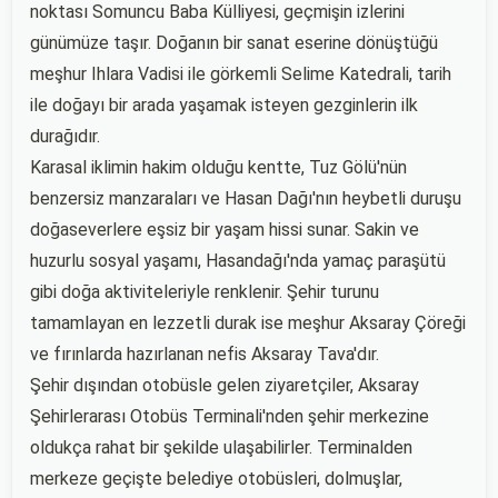
noktası Somuncu Baba Külliyesi, geçmişin izlerini
günümüze taşır. Doğanın bir sanat eserine dönüştüğü
meşhur Ihlara Vadisi ile görkemli Selime Katedrali, tarih
ile doğayı bir arada yaşamak isteyen gezginlerin ilk
durağıdır.
Karasal iklimin hakim olduğu kentte, Tuz Gölü'nün
benzersiz manzaraları ve Hasan Dağı'nın heybetli duruşu
doğaseverlere eşsiz bir yaşam hissi sunar. Sakin ve
huzurlu sosyal yaşamı, Hasandağı'nda yamaç paraşütü
gibi doğa aktiviteleriyle renklenir. Şehir turunu
tamamlayan en lezzetli durak ise meşhur Aksaray Çöreği
ve fırınlarda hazırlanan nefis Aksaray Tava'dır.
Şehir dışından otobüsle gelen ziyaretçiler, Aksaray
Şehirlerarası Otobüs Terminali'nden şehir merkezine
oldukça rahat bir şekilde ulaşabilirler. Terminalden
merkeze geçişte belediye otobüsleri, dolmuşlar,