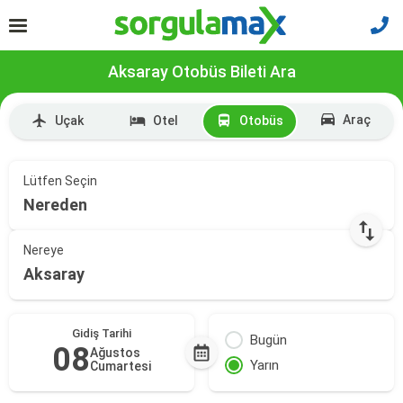
Aksaray Otobüs Bileti Ara
Araç
Uçak
Otel
Otobüs
Lütfen Seçin
Nereden
Nereye
Aksaray
Gidiş Tarihi
Bugün
08
Ağustos
Yarın
Cumartesi