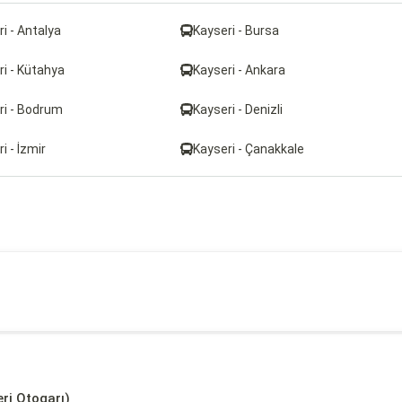
i - Antalya
Kayseri - Bursa
ri - Kütahya
Kayseri - Ankara
ri - Bodrum
Kayseri - Denizli
i - İzmir
Kayseri - Çanakkale
eri Otogarı)