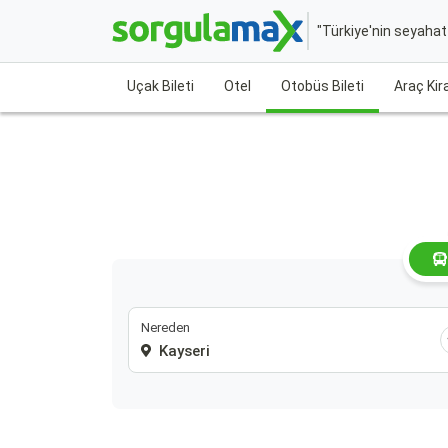
"Türkiye'nin seyaha
Uçak Bileti
Otel
Otobüs Bileti
Araç Ki
Nereden