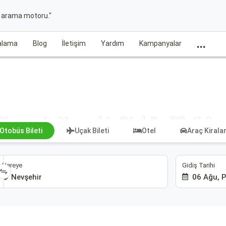
t arama motoru."
...
ralama
Blog
İletişim
Yardım
Kampanyalar
Kayseri - Nevşehir Otobüs Bileti Ar
Otobüs Bileti
Uçak Bileti
Otel
Araç Kiral
Gidiş Tarihi
Nereye
06 Ağu, 