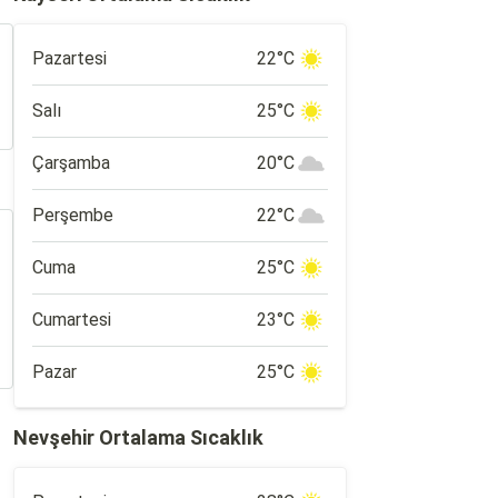
Pazartesi
22°C
Salı
25°C
Çarşamba
20°C
Perşembe
22°C
Cuma
25°C
Cumartesi
23°C
Pazar
25°C
Nevşehir Ortalama Sıcaklık