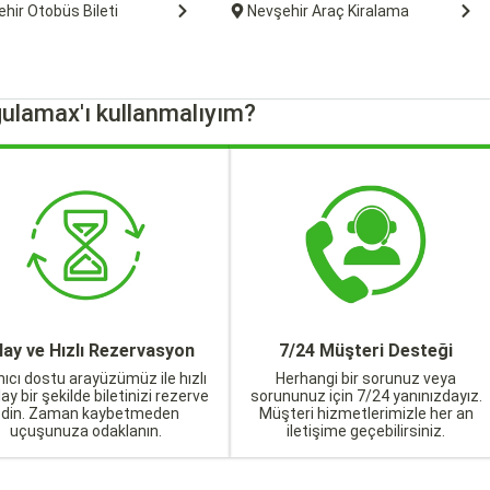
hir Otobüs Bileti
Nevşehir Araç Kiralama
ulamax'ı kullanmalıyım?
lay ve Hızlı Rezervasyon
7/24 Müşteri Desteği
nıcı dostu arayüzümüz ile hızlı
Herhangi bir sorunuz veya
lay bir şekilde biletinizi rezerve
sorununuz için 7/24 yanınızdayız.
edin. Zaman kaybetmeden
Müşteri hizmetlerimizle her an
uçuşunuza odaklanın.
iletişime geçebilirsiniz.