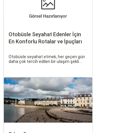
Otobüsle Seyahat Edenler İçin
En Konforlu Rotalar ve İpuçları
Otobüsle seyahat etmek, her geçen gün
daha çok tercih edilen bir ulaşım şekli
haline geliyor. Otobüsle Seyahat Edenler
İçin En Konforlu Rotalar ve İpuçları başlıklı
bu rehberde, otobüs yolculuğunuzu
konforlu ve keyifli hale getirmek için
bilmeniz gereken her şeyi bulacaksınız.