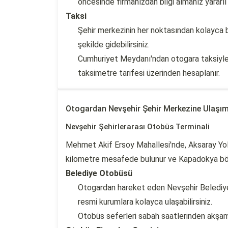
öncesinde firmanızdan bilgi almanız yararlı 
Taksi
Şehir merkezinin her noktasından kolayca bu
şekilde gidebilirsiniz.
Cumhuriyet Meydanı'ndan otogara taksiyle 
taksimetre tarifesi üzerinden hesaplanır.
Otogardan Nevşehir Şehir Merkezine Ulaşı
Nevşehir Şehirlerarası Otobüs Terminali
Mehmet Akif Ersoy Mahallesi'nde, Aksaray Yolu
kilometre mesafede bulunur ve Kapadokya bölge
Belediye Otobüsü
Otogardan hareket eden Nevşehir Belediyes
resmi kurumlara kolayca ulaşabilirsiniz.
Otobüs seferleri sabah saatlerinden akşam s