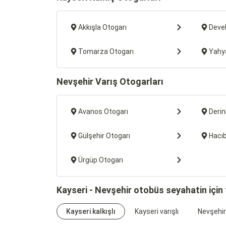
Akkışla Otogarı
Devel
Tomarza Otogarı
Yahya
Nevşehir Varış Otogarları
Avanos Otogarı
Derin
Gülşehir Otogarı
Hacı
Ürgüp Otogarı
Kayseri - Nevşehir otobüs seyahatin için
Kayseri kalkışlı
Kayseri varışlı
Nevşehir 