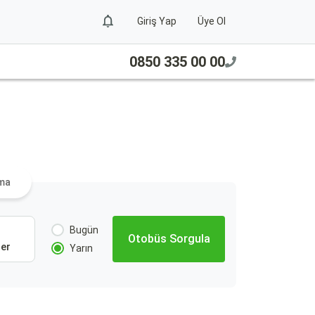
Giriş Yap
Üye Ol
0850 335 00 00
a
ama
Bugün
Otobüs Sorgula
Per
Yarın