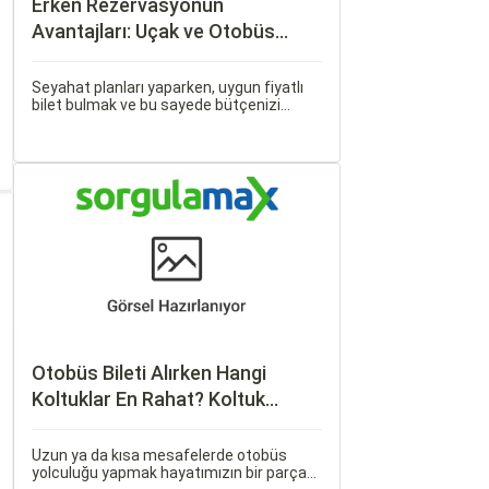
Erken Rezervasyonun
Avantajları: Uçak ve Otobüs
Bileti Satın Alma İpuçları
Seyahat planları yaparken, uygun fiyatlı
bilet bulmak ve bu sayede bütçenizi
korumak herkesin arzusudur. Günümüzde
erken rezervasyon yapmak, yalnızca
seyahatin maliyetini azaltmakla kalmaz,
aynı zamanda daha kaliteli bir seyahat
deneyimi yaşamanızı sağlar.
Otobüs Bileti Alırken Hangi
Koltuklar En Rahat? Koltuk
Seçim Rehberi
Uzun ya da kısa mesafelerde otobüs
yolculuğu yapmak hayatımızın bir parçası