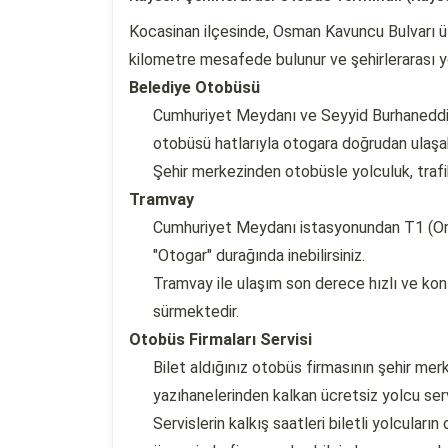
Kocasinan ilçesinde, Osman Kavuncu Bulvarı üz
kilometre mesafede bulunur ve şehirlerarası yo
Belediye Otobüsü
Cumhuriyet Meydanı ve Seyyid Burhaneddin
otobüsü hatlarıyla otogara doğrudan ulaşabi
Şehir merkezinden otobüsle yolculuk, traf
Tramvay
Cumhuriyet Meydanı istasyonundan T1 (Org
"Otogar" durağında inebilirsiniz.
Tramvay ile ulaşım son derece hızlı ve ko
sürmektedir.
Otobüs Firmaları Servisi
Bilet aldığınız otobüs firmasının şehir me
yazıhanelerinden kalkan ücretsiz yolcu servis
Servislerin kalkış saatleri biletli yolcular