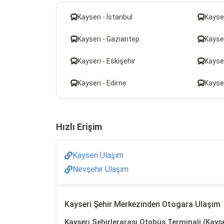
Kayseri - İstanbul
Kayser
Kayseri - Gaziantep
Kayse
Kayseri - Eskişehir
Kayse
Kayseri - Edirne
Kayser
Hızlı Erişim
Kayseri Ulaşım
Nevşehir Ulaşım
Kayseri Şehir Merkezinden Otogara Ulaşım
Kayseri Şehirlerarası Otobüs Terminali (Kays