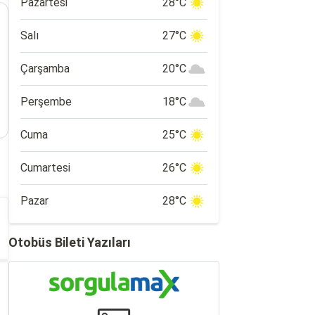
Pazartesi
28°C
Salı
27°C
Çarşamba
20°C
Perşembe
18°C
Cuma
25°C
Cumartesi
26°C
Pazar
28°C
Otobüs Bileti Yazıları