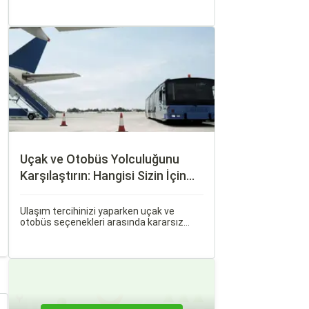
haline geldi. Ancak, otobüsle seyahat
ederken koltuk seçiminin ne kadar önemli
olduğunu çoğu zaman fark etmiyoruz.
Uçak ve Otobüs Yolculuğunu
Karşılaştırın: Hangisi Sizin İçin
Uygun?
Ulaşım tercihinizi yaparken uçak ve
otobüs seçenekleri arasında kararsız
kalabilirsiniz. Her iki ulaşım şekli de farklı
ihtiyaçlara hitap eden, çeşitli avantajlar
ve dezavantajlar sunar.