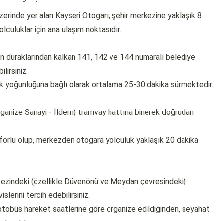
erinde yer alan Kayseri Otogarı, şehir merkezine yaklaşık 8
lculuklar için ana ulaşım noktasıdır.
 duraklarından kalkan 141, 142 ve 144 numaralı belediye
lirsiniz.
ik yoğunluğuna bağlı olarak ortalama 25-30 dakika sürmektedir.
anize Sanayi - İldem) tramvay hattına binerek doğrudan
nforlu olup, merkezden otogara yolculuk yaklaşık 20 dakika
rkezindeki (özellikle Düvenönü ve Meydan çevresindeki)
lerini tercih edebilirsiniz.
ın otobüs hareket saatlerine göre organize edildiğinden, seyahat