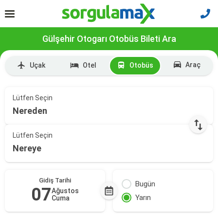
Gülşehir Otogarı Otobüs Bileti Ara
Araç
Uçak
Otel
Otobüs
Lütfen Seçin
Nereden
Lütfen Seçin
Nereye
Gidiş Tarihi
Bugün
07
Ağustos
Yarın
Cuma