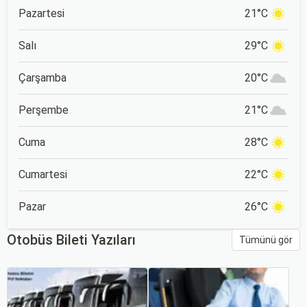
Pazartesi
21°C
Salı
29°C
Çarşamba
20°C
Perşembe
21°C
Cuma
28°C
Cumartesi
22°C
Pazar
26°C
Otobüs Bileti Yazıları
Tümünü gör