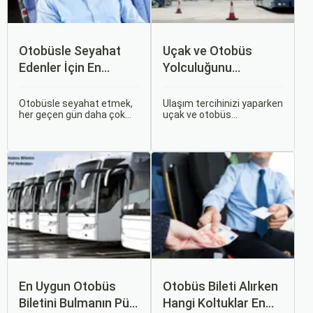
Otobüsle Seyahat
Uçak ve Otobüs
Edenler İçin En
Yolculuğunu
Konforlu Rotalar ve
Karşılaştırın: Hangisi
İpuçları
Sizin İçin Uygun?
Otobüsle seyahat etmek,
Ulaşım tercihinizi yaparken
her geçen gün daha çok
uçak ve otobüs
tercih edilen bir ulaşım
seçenekleri arasında
şekli haline geliyor.
kararsız kalabilirsiniz. Her
Otobüsle Seyahat Edenler
iki ulaşım şekli de farklı
İçin En Konforlu Rotalar ve
ihtiyaçlara hitap eden,
İpuçları başlıklı bu
çeşitli avantajlar ve
rehberde, otobüs
dezavantajlar sunar.
yolculuğunuzu konforlu ve
keyifli hale getirmek için
bilmeniz gereken her şeyi
bulacaksınız.
En Uygun Otobüs
Otobüs Bileti Alırken
Biletini Bulmanın Püf
Hangi Koltuklar En