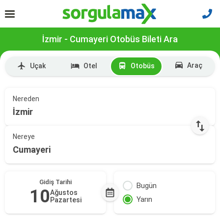
İzmir - Cumayeri Otobüs Bileti Ara
Araç
Uçak
Otel
Otobüs
Nereden
İzmir
Nereye
Cumayeri
Gidiş Tarihi
Bugün
10
Ağustos
Yarın
Pazartesi