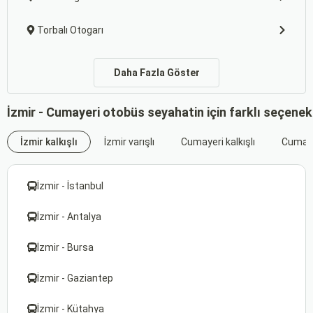
Torbalı Otogarı
Daha Fazla Göster
İzmir - Cumayeri otobüs seyahatin için farklı seçenek
İzmir kalkışlı
İzmir varışlı
Cumayeri kalkışlı
Cumayer
İzmir - İstanbul
İzmir - Antalya
İzmir - Bursa
İzmir - Gaziantep
İzmir - Kütahya