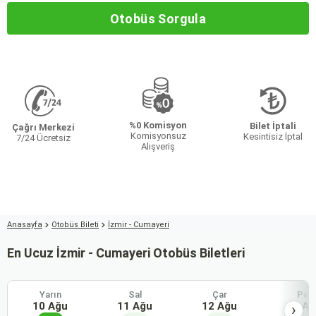
Otobüs Sorgula
%0 Komisyon
Bilet İptali
Çağrı Merkezi
Komisyonsuz
Kesintisiz İptal
7/24 Ücretsiz
Alışveriş
Anasayfa
Otobüs Bileti
İzmir - Cumayeri
En Ucuz İzmir - Cumayeri Otobüs Biletleri
Yarın
Sal
Çar
Per
10 Ağu
11 Ağu
12 Ağu
13 Ağ
›