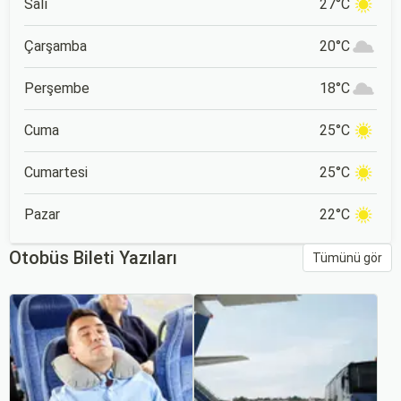
Salı
27°C
Çarşamba
20°C
Perşembe
18°C
Cuma
25°C
Cumartesi
25°C
Pazar
22°C
Otobüs Bileti Yazıları
Tümünü gör