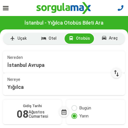
İstanbul - Yığılca Otobüs Bileti Ara
Araç
Uçak
Otel
Otobüs
Nereden
İstanbul Avrupa
Nereye
Yığılca
Gidiş Tarihi
Bugün
08
Ağustos
Yarın
Cumartesi