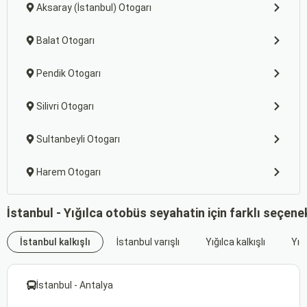
Aksaray (İstanbul) Otogarı
Balat Otogarı
Pendik Otogarı
Silivri Otogarı
Sultanbeyli Otogarı
Harem Otogarı
İstanbul - Yığılca otobüs seyahatin için farklı seçene
İstanbul kalkışlı
İstanbul varışlı
Yığılca kalkışlı
Yığı
İstanbul - Antalya