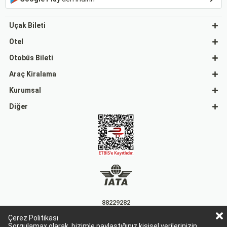
Uçak Bileti
Otel
Otobüs Bileti
Araç Kiralama
Kurumsal
Diğer
88229282
Çerez Politikası
15863
Sorgulamax olarak, bizimle paylaştığınız kişisel verilerinizin