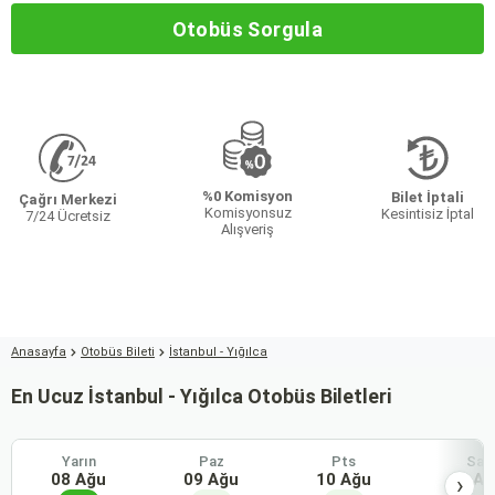
Otobüs Sorgula
%0 Komisyon
Bilet İptali
Çağrı Merkezi
Komisyonsuz
Kesintisiz İptal
7/24 Ücretsiz
Alışveriş
Anasayfa
Otobüs Bileti
İstanbul - Yığılca
En Ucuz İstanbul - Yığılca Otobüs Biletleri
Yarın
Paz
Pts
Sal
08 Ağu
09 Ağu
10 Ağu
11 Ağ
›