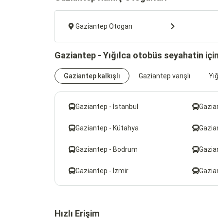
Gaziantep Otogarı
Gaziantep - Yığılca otobüs seyahatin içi
Gaziantep kalkışlı
Gaziantep varışlı
Yığ
Gaziantep - İstanbul
Gazia
Gaziantep - Kütahya
Gazia
Gaziantep - Bodrum
Gazian
Gaziantep - İzmir
Gazia
Hızlı Erişim