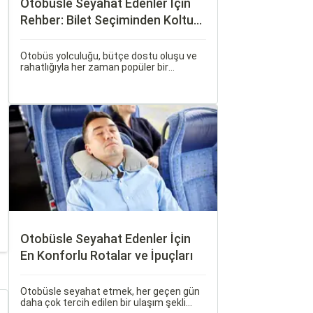
Otobüsle Seyahat Edenler İçin
Rehber: Bilet Seçiminden Koltuk
Seçimine
Otobüs yolculuğu, bütçe dostu oluşu ve
rahatlığıyla her zaman popüler bir
seçenek olmuştur. Ancak, otobüsle
seyahati rahat, keyifli ve stressiz hale
getirmek için bilinmesi gereken pek çok
püf noktası bulunuyor.
Otobüsle Seyahat Edenler İçin
En Konforlu Rotalar ve İpuçları
Otobüsle seyahat etmek, her geçen gün
daha çok tercih edilen bir ulaşım şekli