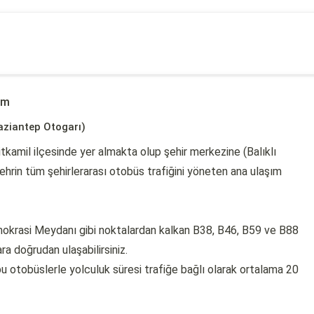
ım
aziantep Otogarı)
tkamil ilçesinde yer almakta olup şehir merkezine (Balıklı
hrin tüm şehirlerarası otobüs trafiğini yöneten ana ulaşım
mokrasi Meydanı gibi noktalardan kalkan B38, B46, B59 ve B88
a doğrudan ulaşabilirsiniz.
bu otobüslerle yolculuk süresi trafiğe bağlı olarak ortalama 20