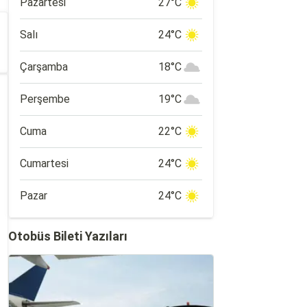
Pazartesi
27°C
Salı
24°C
Çarşamba
18°C
Perşembe
19°C
Cuma
22°C
Cumartesi
24°C
Pazar
24°C
Otobüs Bileti Yazıları