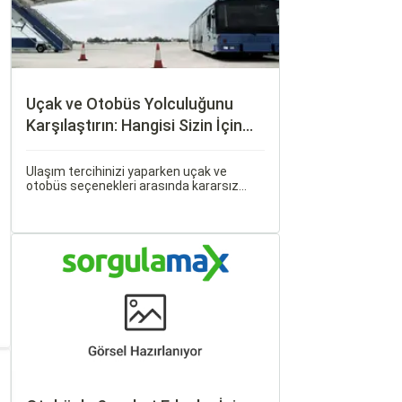
Uçak ve Otobüs Yolculuğunu
Karşılaştırın: Hangisi Sizin İçin
Uygun?
Ulaşım tercihinizi yaparken uçak ve
otobüs seçenekleri arasında kararsız
kalabilirsiniz. Her iki ulaşım şekli de farklı
ihtiyaçlara hitap eden, çeşitli avantajlar
ve dezavantajlar sunar.