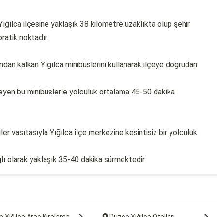
ığılca ilçesine yaklaşık 38 kilometre uzaklıkta olup şehir
pratik noktadır.
ndan kalkan Yığılca minibüslerini kullanarak ilçeye doğrudan
nleyen bu minibüslerle yolculuk ortalama 45-50 dakika
er vasıtasıyla Yığılca ilçe merkezine kesintisiz bir yolculuk
ğlı olarak yaklaşık 35-40 dakika sürmektedir.
 Yiğilca Araç Kiralama
Düzce Yiğilca Otelleri