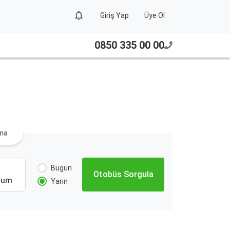
Giriş Yap
Üye Ol
0850 335 00 00
a
ama
Bugün
Otobüs Sorgula
Cum
Yarın