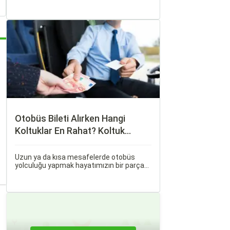
haline geliyor. Otobüsle Seyahat Edenler
İçin En Konforlu Rotalar ve İpuçları başlıklı
bu rehberde, otobüs yolculuğunuzu
konforlu ve keyifli hale getirmek için
bilmeniz gereken her şeyi bulacaksınız.
Otobüs Bileti Alırken Hangi
Koltuklar En Rahat? Koltuk
Seçim Rehberi
Uzun ya da kısa mesafelerde otobüs
yolculuğu yapmak hayatımızın bir parçası
haline geldi. Ancak, otobüsle seyahat
ederken koltuk seçiminin ne kadar önemli
olduğunu çoğu zaman fark etmiyoruz.