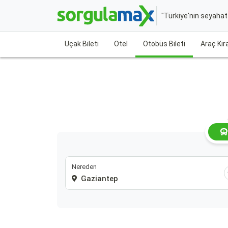
"Türkiye'nin seyaha
Uçak Bileti
Otel
Otobüs Bileti
Araç Ki
Nereden