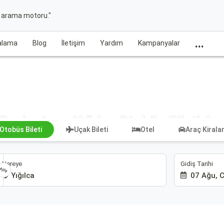
t arama motoru."
...
ralama
Blog
İletişim
Yardım
Kampanyalar
Gaziantep - Yığılca Otobüs Bileti Ar
Otobüs Bileti
Uçak Bileti
Otel
Araç Kiral
Gidiş Tarihi
Nereye
07 Ağu, 