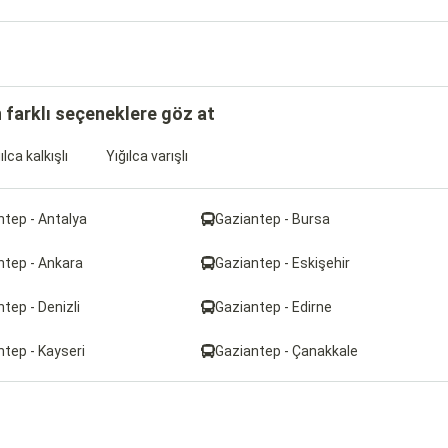
n farklı seçeneklere göz at
ılca kalkışlı
Yığılca varışlı
ntep - Antalya
Gaziantep - Bursa
ntep - Ankara
Gaziantep - Eskişehir
tep - Denizli
Gaziantep - Edirne
ntep - Kayseri
Gaziantep - Çanakkale