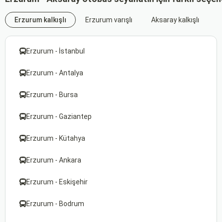
Erzurum kalkışlı
Erzurum varışlı
Aksaray kalkışlı
A
Erzurum - İstanbul
Erzurum - Antalya
Erzurum - Bursa
Erzurum - Gaziantep
Erzurum - Kütahya
Erzurum - Ankara
Erzurum - Eskişehir
Erzurum - Bodrum