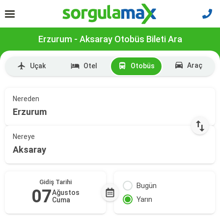
Erzurum - Aksaray Otobüs Bileti Ara
Araç
Uçak
Otel
Otobüs
Nereden
Erzurum
Nereye
Aksaray
Gidiş Tarihi
Bugün
07
Ağustos
Yarın
Cuma