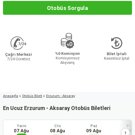
Otobüs Sorgula
%0 Komisyon
Bilet İptali
Çağrı Merkezi
Komisyonsuz
Kesintisiz İptal
7/24 Ücretsiz
Alışveriş
Anasayfa
Otobüs Bileti
Erzurum - Aksaray
En Ucuz Erzurum - Aksaray Otobüs Biletleri
Yarın
Cts
Paz
Pts
07 Ağu
08 Ağu
09 Ağu
10 Ağ
›