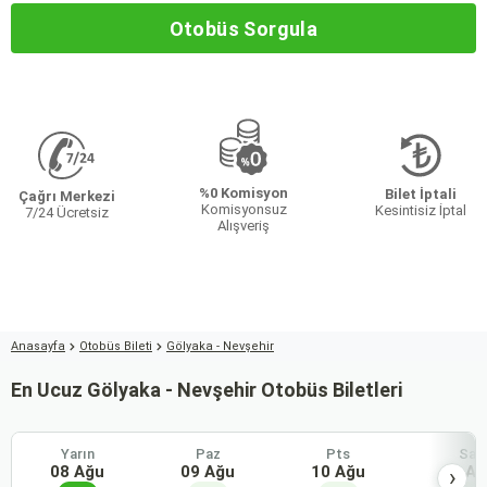
Otobüs Sorgula
%0 Komisyon
Bilet İptali
Çağrı Merkezi
Komisyonsuz
Kesintisiz İptal
7/24 Ücretsiz
Alışveriş
Anasayfa
Otobüs Bileti
Gölyaka - Nevşehir
En Ucuz Gölyaka - Nevşehir Otobüs Biletleri
Yarın
Paz
Pts
Sal
08 Ağu
09 Ağu
10 Ağu
11 Ağ
›