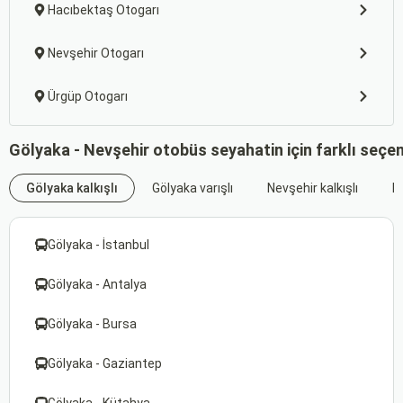
Hacıbektaş Otogarı
Nevşehir Otogarı
Ürgüp Otogarı
Gölyaka - Nevşehir otobüs seyahatin için farklı seçe
Gölyaka kalkışlı
Gölyaka varışlı
Nevşehir kalkışlı
Ne
Gölyaka - İstanbul
Gölyaka - Antalya
Gölyaka - Bursa
Gölyaka - Gaziantep