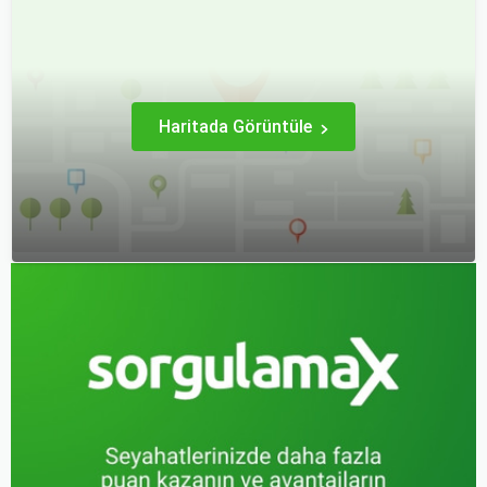
otobüsle seyahat ederken
keyifli ve stressiz hale
koltuk seçiminin ne kadar
getirmek için bilinmesi
önemli olduğunu çoğu
gereken pek çok püf
zaman fark etmiyoruz.
noktası bulunuyor.
Haritada Görüntüle