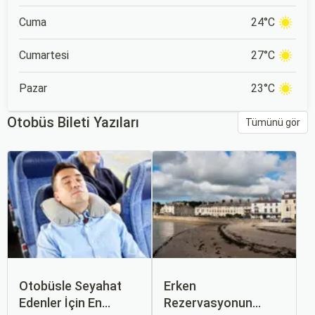
Cuma
24°C
Cumartesi
27°C
Pazar
23°C
Otobüs Bileti Yazıları
Tümünü gör
Otobüsle Seyahat
Erken
Edenler İçin En
Rezervasyonun