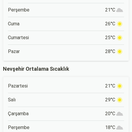
Perşembe
21°C
Cuma
26°C
Cumartesi
25°C
Pazar
28°C
Nevşehir Ortalama Sıcaklık
Pazartesi
21°C
Salı
29°C
Çarşamba
20°C
Perşembe
18°C