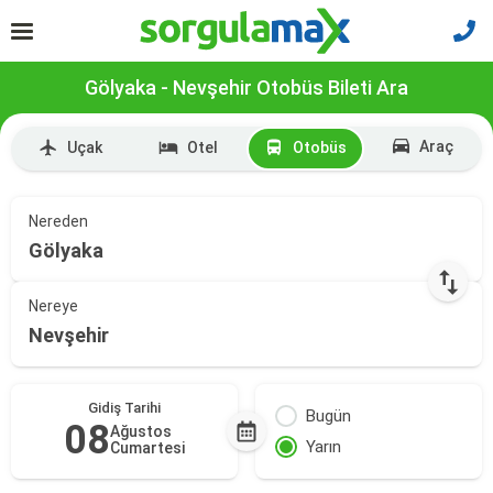
Gölyaka - Nevşehir Otobüs Bileti Ara
Araç
Uçak
Otel
Otobüs
Nereden
Gölyaka
Nereye
Nevşehir
Gidiş Tarihi
Bugün
08
Ağustos
Yarın
Cumartesi