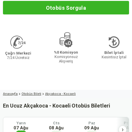
Otobüs Sorgula
%0 Komisyon
Bilet İptali
Çağrı Merkezi
Komisyonsuz
Kesintisiz İptal
7/24 Ücretsiz
Alışveriş
Anasayfa
Otobüs Bileti
Akçakoca - Kocaeli
En Ucuz Akçakoca - Kocaeli Otobüs Biletleri
Yarın
Cts
Paz
Pts
07 Ağu
08 Ağu
09 Ağu
10 Ağ
›