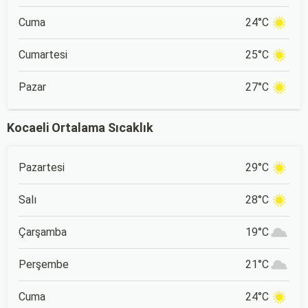
Cuma
24°C
Cumartesi
25°C
Pazar
27°C
Kocaeli Ortalama Sıcaklık
Pazartesi
29°C
Salı
28°C
Çarşamba
19°C
Perşembe
21°C
Cuma
24°C