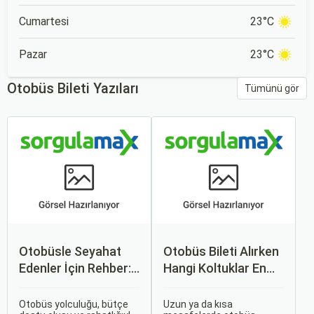
Cumartesi
23°C
Pazar
23°C
Otobüs Bileti Yazıları
Tümünü gör
Otobüsle Seyahat
Otobüs Bileti Alırken
Edenler İçin Rehber:
Hangi Koltuklar En
Bilet Seçiminden
Rahat? Koltuk Seçim
Koltuk Seçimine
Rehberi
Otobüs yolculuğu, bütçe
Uzun ya da kısa