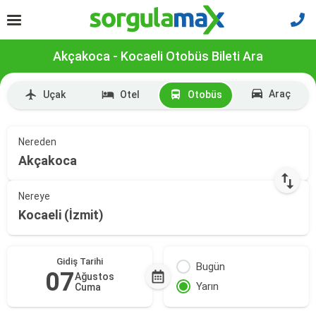
Akçakoca - Kocaeli Otobüs Bileti Ara
Araç
Uçak
Otel
Otobüs
Nereden
Akçakoca
Nereye
Kocaeli (İzmit)
Gidiş Tarihi
Bugün
07
Ağustos
Yarın
Cuma