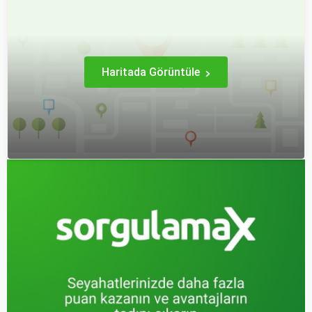
çeşitli avantajlar ve
koltuk seçiminin ne kadar
dezavantajlar sunar.
önemli olduğunu çoğu
zaman fark etmiyoruz.
Haritada Görüntüle