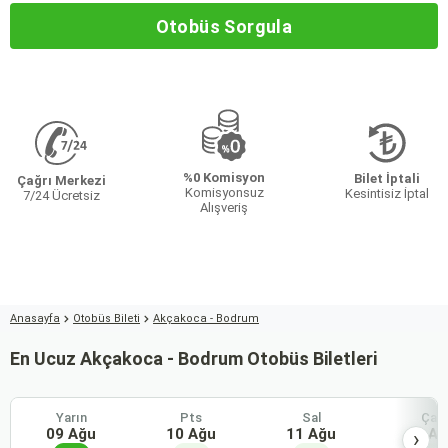
Otobüs Sorgula
%0 Komisyon
Bilet İptali
Çağrı Merkezi
Komisyonsuz
Kesintisiz İptal
7/24 Ücretsiz
Alışveriş
Anasayfa
Otobüs Bileti
Akçakoca - Bodrum
En Ucuz Akçakoca - Bodrum Otobüs Biletleri
Yarın
Pts
Sal
Çar
09 Ağu
10 Ağu
11 Ağu
12 Ağ
›