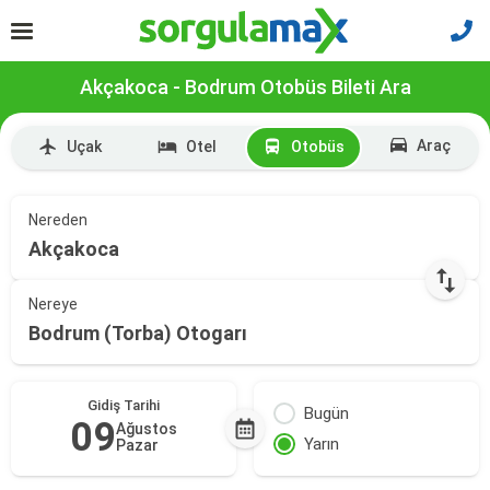
Akçakoca - Bodrum Otobüs Bileti Ara
Araç
Uçak
Otel
Otobüs
Nereden
Akçakoca
Nereye
Bodrum (Torba) Otogarı
Gidiş Tarihi
Bugün
09
Ağustos
Yarın
Pazar