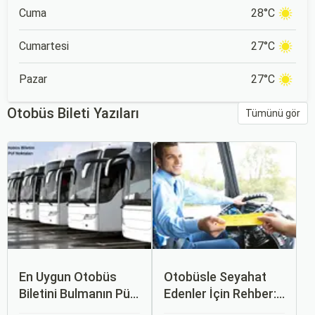
Cuma
28°C
Cumartesi
27°C
Pazar
27°C
Otobüs Bileti Yazıları
Tümünü gör
En Uygun Otobüs
Otobüsle Seyahat
Biletini Bulmanın Püf
Edenler İçin Rehber:
Noktaları:
Bilet Seçiminden