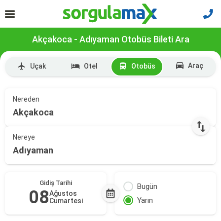
Akçakoca - Adıyaman Otobüs Bileti Ara
Araç
Uçak
Otel
Otobüs
Nereden
Akçakoca
Nereye
Adıyaman
Gidiş Tarihi
Bugün
08
Ağustos
Yarın
Cumartesi