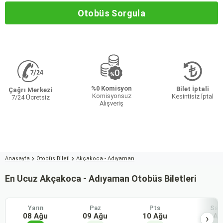
Otobüs Sorgula
%0 Komisyon
Bilet İptali
Çağrı Merkezi
Komisyonsuz
Kesintisiz İptal
7/24 Ücretsiz
Alışveriş
Anasayfa
Otobüs Bileti
Akçakoca - Adıyaman
En Ucuz Akçakoca - Adıyaman Otobüs Biletleri
Yarın
Paz
Pts
Sal
08 Ağu
09 Ağu
10 Ağu
11 Ağ
›