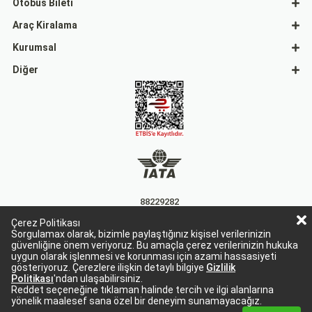
Otobüs Bileti
Araç Kiralama
Kurumsal
Diğer
88229282
Çerez Politikası
15863
Sorgulamax olarak, bizimle paylaştığınız kişisel verilerinizin
güvenliğine önem veriyoruz. Bu amaçla çerez verilerinizin hukuka
uygun olarak işlenmesi ve korunması için azami hassasiyeti
gösteriyoruz. Çerezlere ilişkin detaylı bilgiye
Gizlilik
Politikası
'ndan ulaşabilirsiniz.
Reddet seçeneğine tıklaman halinde tercih ve ilgi alanlarına
yönelik maalesef sana özel bir deneyim sunamayacağız.
Sorgulamax Turizim, TURSAB Belge No: 15863
Sorgulamax.com IATA üyesidir. '88229282'