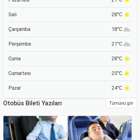
Salı
28°C
Çarşamba
18°C
Perşembe
21°C
Cuma
28°C
Cumartesi
25°C
Pazar
24°C
Otobüs Bileti Yazıları
Tümünü gör