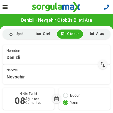
Denizli - Nevşehir Otobüs Bileti Ara
Araç
Uçak
Otel
Otobüs
Nereden
Denizli
Nereye
Nevşehir
Gidiş Tarihi
Bugün
08
Ağustos
Yarın
Cumartesi