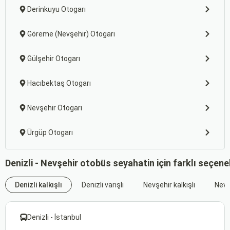
Derinkuyu Otogarı
Göreme (Nevşehir) Otogarı
Gülşehir Otogarı
Hacıbektaş Otogarı
Nevşehir Otogarı
Ürgüp Otogarı
Denizli - Nevşehir otobüs seyahatin için farklı seçen
Denizli kalkışlı
Denizli varışlı
Nevşehir kalkışlı
Nevşe
Denizli - İstanbul