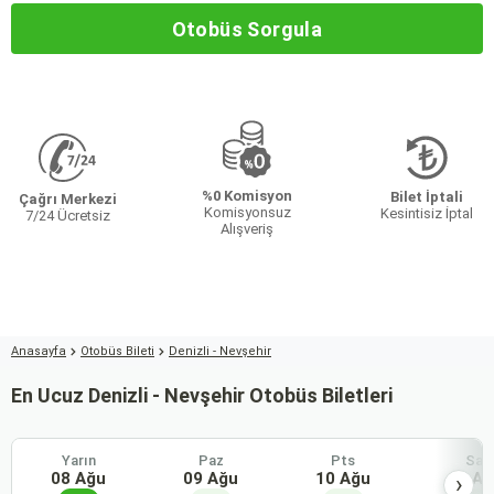
Otobüs Sorgula
%0 Komisyon
Bilet İptali
Çağrı Merkezi
Komisyonsuz
Kesintisiz İptal
7/24 Ücretsiz
Alışveriş
Anasayfa
Otobüs Bileti
Denizli - Nevşehir
En Ucuz Denizli - Nevşehir Otobüs Biletleri
Yarın
Paz
Pts
Sal
08 Ağu
09 Ağu
10 Ağu
11 Ağ
›