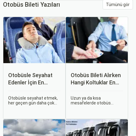
Otobüs Bileti Yazıları
Tümünü gör
Otobüsle Seyahat
Otobüs Bileti Alırken
Edenler İçin En
Hangi Koltuklar En
Konforlu Rotalar ve
Rahat? Koltuk Seçim
İpuçları
Rehberi
Otobüsle seyahat etmek,
Uzun ya da kısa
her geçen gün daha çok
mesafelerde otobüs
tercih edilen bir ulaşım
yolculuğu yapmak
şekli haline geliyor.
hayatımızın bir parçası
Otobüsle Seyahat Edenler
haline geldi. Ancak,
İçin En Konforlu Rotalar ve
otobüsle seyahat ederken
İpuçları başlıklı bu
koltuk seçiminin ne kadar
rehberde, otobüs
önemli olduğunu çoğu