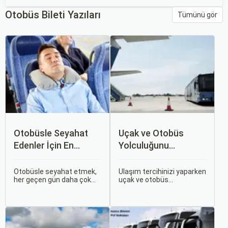
Otobüs Bileti Yazıları
Tümünü gör
Otobüsle Seyahat
Uçak ve Otobüs
Edenler İçin En
Yolculuğunu
Konforlu Rotalar ve
Karşılaştırın: Hangisi
İpuçları
Sizin İçin Uygun?
Otobüsle seyahat etmek,
Ulaşım tercihinizi yaparken
her geçen gün daha çok
uçak ve otobüs
tercih edilen bir ulaşım
seçenekleri arasında
şekli haline geliyor.
kararsız kalabilirsiniz. Her
Otobüsle Seyahat Edenler
iki ulaşım şekli de farklı
İçin En Konforlu Rotalar ve
ihtiyaçlara hitap eden,
İpuçları başlıklı bu
çeşitli avantajlar ve