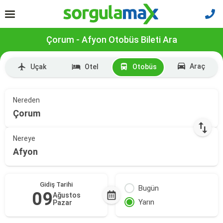
Çorum - Afyon Otobüs Bileti Ara
Araç
Uçak
Otel
Otobüs
Nereden
Çorum
Nereye
Afyon
Gidiş Tarihi
Bugün
09
Ağustos
Yarın
Pazar