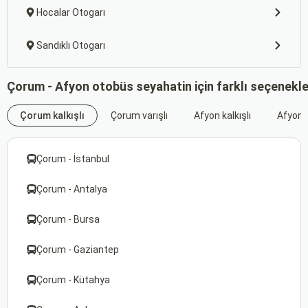
Hocalar Otogarı
Sandıklı Otogarı
Çorum - Afyon otobüs seyahatin için farklı seçenekl
Çorum kalkışlı
Çorum varışlı
Afyon kalkışlı
Afyon v
Çorum - İstanbul
Çorum - Antalya
Çorum - Bursa
Çorum - Gaziantep
Çorum - Kütahya