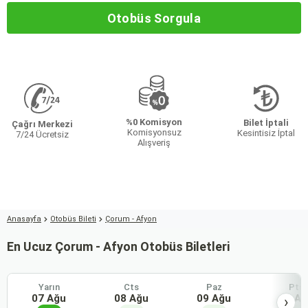
Otobüs Sorgula
%0 Komisyon
Bilet İptali
Çağrı Merkezi
Komisyonsuz
Kesintisiz İptal
7/24 Ücretsiz
Alışveriş
Anasayfa
Otobüs Bileti
Çorum - Afyon
En Ucuz Çorum - Afyon Otobüs Biletleri
Yarın
Cts
Paz
Pts
07 Ağu
08 Ağu
09 Ağu
10 Ağ
›