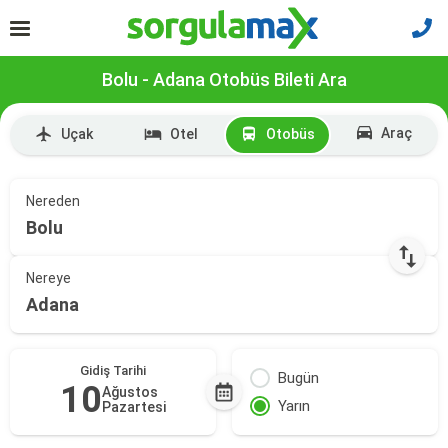
Bolu - Adana Otobüs Bileti Ara
Araç
Uçak
Otel
Otobüs
Nereden
Bolu
Nereye
Adana
Gidiş Tarihi
Bugün
10
Ağustos
Yarın
Pazartesi