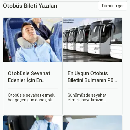
Otobüs Bileti Yazıları
Tümünü gör
Otobüsle Seyahat
En Uygun Otobüs
Edenler İçin En
Biletini Bulmanın Püf
Konforlu Rotalar ve
Noktaları:
İpuçları
Sorgulamax.com
Otobüsle seyahat etmek,
Günümüzde seyahat
her geçen gün daha çok
etmek, hayatımızın
İpuçları
tercih edilen bir ulaşım
ayrılmaz bir parçası haline
şekli haline geliyor.
gelmiştir. İster iş seyahati,
Otobüsle Seyahat Edenler
ister tatil amaçlı olsun,
İçin En Konforlu Rotalar ve
seyahat etmek için çeşitli
İpuçları başlıklı bu
ulaşım seçenekleri
rehberde, otobüs
arasından en uygun olanı