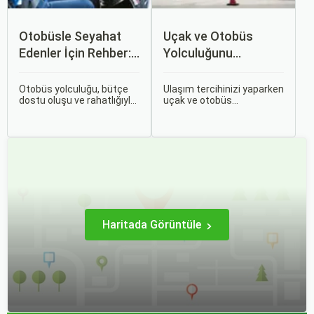
Otobüsle Seyahat
Uçak ve Otobüs
Edenler İçin Rehber:
Yolculuğunu
Bilet Seçiminden
Karşılaştırın: Hangisi
Koltuk Seçimine
Sizin İçin Uygun?
Otobüs yolculuğu, bütçe
Ulaşım tercihinizi yaparken
dostu oluşu ve rahatlığıyla
uçak ve otobüs
her zaman popüler bir
seçenekleri arasında
seçenek olmuştur. Ancak,
kararsız kalabilirsiniz. Her
otobüsle seyahati rahat,
iki ulaşım şekli de farklı
keyifli ve stressiz hale
ihtiyaçlara hitap eden,
getirmek için bilinmesi
çeşitli avantajlar ve
gereken pek çok püf
dezavantajlar sunar.
noktası bulunuyor.
Haritada Görüntüle