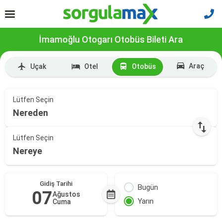
İmamoğlu Otogarı Otobüs Bileti Ara
Araç
Uçak
Otel
Otobüs
Lütfen Seçin
Nereden
Lütfen Seçin
Nereye
Gidiş Tarihi
Bugün
07
Ağustos
Yarın
Cuma