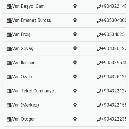
Van Beşyol Cami
+904322147
Van Emanet Bürosu
+905304000
Van Erciş
+905346251
Van Gevaş
+904326122
Van İkinisan
+905339546
Van Özalp
+904326123
Van Tekel Cumhuriyet
+904322124
Van (Merkez)
+904322155
Van Otogar
+904322235