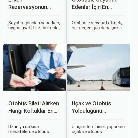
Rezervasyonun
Edenler İçin En
Avantajları: Uçak ve
Konforlu Rotalar ve
Otobüs Bileti Satın
İpuçları
Seyahat planları yaparken,
Otobüsle seyahat etmek,
uygun fiyatlı bilet bulmak
her geçen gün daha çok
Alma İpuçları
ve bu sayede bütçenizi
tercih edilen bir ulaşım
korumak herkesin
şekli haline geliyor.
arzusudur. Günümüzde
Otobüsle Seyahat Edenler
erken rezervasyon
İçin En Konforlu Rotalar ve
yapmak, yalnızca
İpuçları başlıklı bu
seyahatin maliyetini
rehberde, otobüs
azaltmakla kalmaz, aynı
yolculuğunuzu konforlu ve
zamanda daha kaliteli bir
keyifli hale getirmek için
seyahat deneyimi
bilmeniz gereken her şeyi
yaşamanızı sağlar.
bulacaksınız.
Otobüs Bileti Alırken
Uçak ve Otobüs
Hangi Koltuklar En
Yolculuğunu
Rahat? Koltuk Seçim
Karşılaştırın: Hangisi
Rehberi
Sizin İçin Uygun?
Uzun ya da kısa
Ulaşım tercihinizi yaparken
mesafelerde otobüs
uçak ve otobüs
yolculuğu yapmak
seçenekleri arasında