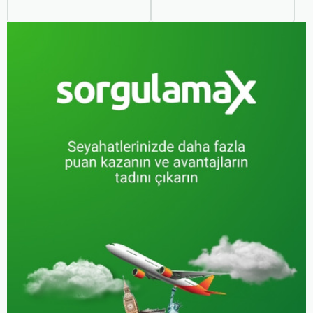
hayatımızın bir parçası
kararsız kalabilirsiniz. Her
haline geldi. Ancak,
iki ulaşım şekli de farklı
otobüsle seyahat ederken
ihtiyaçlara hitap eden,
koltuk seçiminin ne kadar
çeşitli avantajlar ve
önemli olduğunu çoğu
dezavantajlar sunar.
zaman fark etmiyoruz.