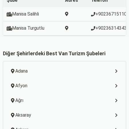
Şube
Adres
Telefon
Manisa Salihli
+90236715110
Manisa Turgutlu
+90236314343
Diğer Şehirlerdeki Best Van Turizm Şubeleri
Adana
Afyon
Ağrı
Aksaray