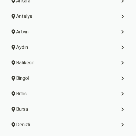
Ankara
Antalya
Artvin
Aydın
Balıkesir
Bingöl
Bitlis
Bursa
Denizli