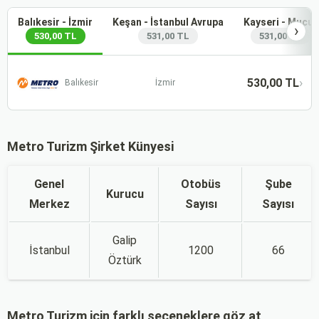
Balıkesir - İzmir
Keşan - İstanbul Avrupa
Kayseri - Mucur
›
530,00 TL
531,00 TL
531,00 TL
›
530,00 TL
Balıkesir
İzmir
Metro Turizm Şirket Künyesi
Genel
Otobüs
Şube
Kurucu
Merkez
Sayısı
Sayısı
Galip
İstanbul
1200
66
Öztürk
Metro Turizm için farklı seçeneklere göz at