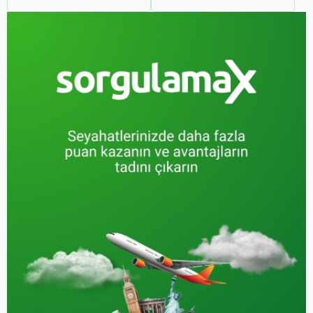
haline geldi. Ancak,
arzusudur. Günümüzde
otobüsle seyahat ederken
erken rezervasyon
koltuk seçiminin ne kadar
yapmak, yalnızca
önemli olduğunu çoğu
seyahatin maliyetini
zaman fark etmiyoruz.
azaltmakla kalmaz, aynı
zamanda daha kaliteli bir
seyahat deneyimi
yaşamanızı sağlar.