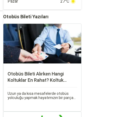
Pazar
27°C
Otobüs Bileti Yazıları
Otobüs Bileti Alırken Hangi
Koltuklar En Rahat? Koltuk
Seçim Rehberi
Uzun ya da kısa mesafelerde otobüs
yolculuğu yapmak hayatımızın bir parçası
haline geldi. Ancak, otobüsle seyahat
ederken koltuk seçiminin ne kadar önemli
olduğunu çoğu zaman fark etmiyoruz.