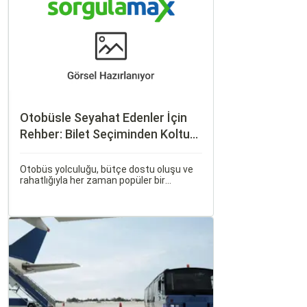
Otobüsle Seyahat Edenler İçin
Rehber: Bilet Seçiminden Koltuk
Seçimine
Otobüs yolculuğu, bütçe dostu oluşu ve
rahatlığıyla her zaman popüler bir
seçenek olmuştur. Ancak, otobüsle
seyahati rahat, keyifli ve stressiz hale
getirmek için bilinmesi gereken pek çok
püf noktası bulunuyor.