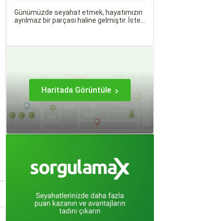
Günümüzde seyahat etmek, hayatımızın
ayrılmaz bir parçası haline gelmiştir. İster
iş seyahati, ister tatil amaçlı olsun,
seyahat etmek için çeşitli ulaşım
seçenekleri arasından en uygun olanı
seçmek oldukça önemlidir.
Haritada Görüntüle