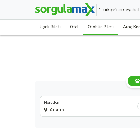
"Türkiye'nin seyaha
Uçak Bileti
Otel
Otobüs Bileti
Araç Ki
Nereden