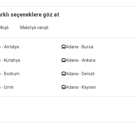
arklı seçeneklere göz at
kışlı
Malatya varışlı
 - Antalya
Adana - Bursa
 - Kütahya
Adana - Ankara
 - Bodrum
Adana - Denizli
- İzmir
Adana - Kayseri