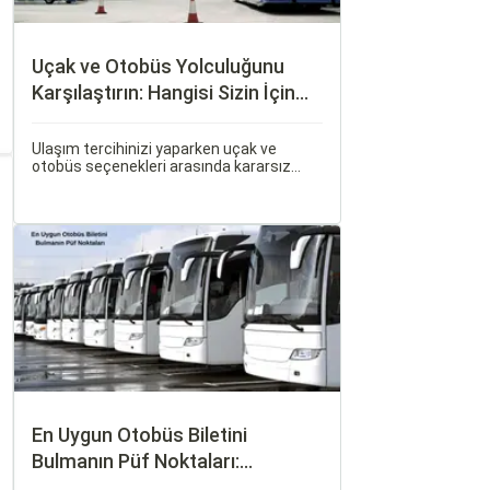
Uçak ve Otobüs Yolculuğunu
Karşılaştırın: Hangisi Sizin İçin
Uygun?
Ulaşım tercihinizi yaparken uçak ve
otobüs seçenekleri arasında kararsız
kalabilirsiniz. Her iki ulaşım şekli de farklı
ihtiyaçlara hitap eden, çeşitli avantajlar
ve dezavantajlar sunar.
En Uygun Otobüs Biletini
Bulmanın Püf Noktaları:
Sorgulamax.com İpuçları