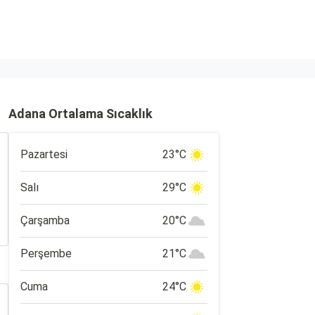
Adana Ortalama Sıcaklık
Pazartesi
23°C
Salı
29°C
Çarşamba
20°C
Perşembe
21°C
Cuma
24°C