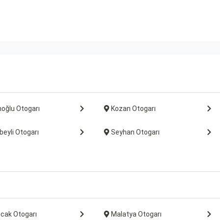
oğlu Otogarı
Kozan Otogarı
eyli Otogarı
Seyhan Otogarı
ncak Otogarı
Malatya Otogarı