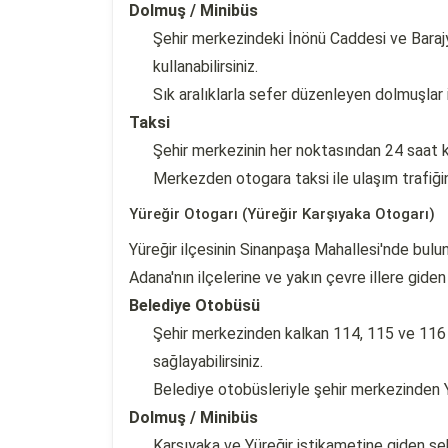
Dolmuş / Minibüs
Şehir merkezindeki İnönü Caddesi ve Barajy
kullanabilirsiniz.
Sık aralıklarla sefer düzenleyen dolmuşlar 
Taksi
Şehir merkezinin her noktasından 24 saat ke
Merkezden otogara taksi ile ulaşım trafiğ
Yüreğir Otogarı (Yüreğir Karşıyaka Otogarı)
Yüreğir ilçesinin Sinanpaşa Mahallesi'nde bul
Adana'nın ilçelerine ve yakın çevre illere giden
Belediye Otobüsü
Şehir merkezinden kalkan 114, 115 ve 116 
sağlayabilirsiniz.
Belediye otobüsleriyle şehir merkezinden 
Dolmuş / Minibüs
Karşıyaka ve Yüreğir istikametine giden şeh