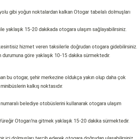
olu gibi yoğun noktalardan kalkan Otogar tabelalı dolmuşları
ile yaklaşık 15-20 dakikada otogara ulaşım sağlayabilirsiniz.
sintisiz hizmet veren taksilerle doğrudan otogara gidebilirsiniz.
in durumuna göre yaklaşık 10-15 dakika sürmektedir.
unan bu otogar, şehir merkezine oldukça yakın olup daha çok
 minibüslerin kalkış noktasıdır.
numaralı belediye otobüslerini kullanarak otogara ulaşım
Yüreğir Otogarı'na gitmek yaklaşık 15-20 dakika sürmektedir.
ir içi dolmuşları tercih ederek otogara doğrudan ulaşabilirsiniz.