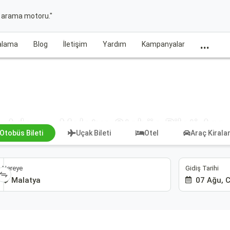
t arama motoru."
...
ralama
Blog
İletişim
Yardım
Kampanyalar
Adana - Malatya Otobüs Bileti Ara
Otobüs Bileti
Uçak Bileti
Otel
Araç Kiral
Gidiş Tarihi
Nereye
07 Ağu, 