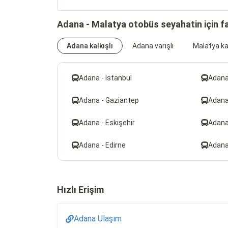
Adana - Malatya otobüs seyahatin için f
Adana kalkışlı
Adana varışlı
Malatya kal
Adana - İstanbul
Adana
Adana - Gaziantep
Adana
Adana - Eskişehir
Adana
Adana - Edirne
Adana 
Hızlı Erişim
Adana Ulaşım