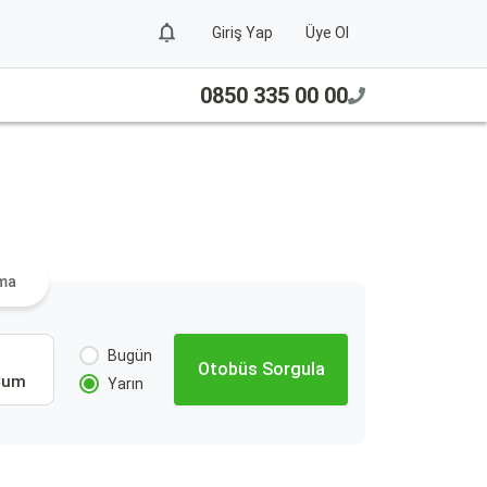
Giriş Yap
Üye Ol
0850 335 00 00
ama
Bugün
Otobüs Sorgula
Cum
Yarın