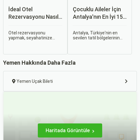
İdeal Otel
Çocuklu Aileler İçin
Rezervasyonu Nasıl
Antalya'nın En İyi 15
Yapılır? Konfor ve
Oteli
Fiyat Arasında Denge
Otel rezervasyonu
Antalya, Türkiye'nin en
yapmak, seyahatinize
sevilen tatil bölgelerinin
Kurmanın Yolları
konforlu bir başlangıç
başında geliyor ve çocuklu
yapmanın en önemli
ailelere her bütçeye uygun,
adımlarından biri. Ancak
geniş bir konaklama
ideal oteli bulmak için
yelpazesi sunuyor. Bu
Yemen Hakkında Daha Fazla
yalnızca bütçenizi değil,
rehberde, ailecek huzurlu
ihtiyaçlarınızı ve konfor
ve keyifli bir tatil
beklentinizi de göz önünde
geçirmenizi sağlayacak en
bulundurmalısınız.
iyi antalya çocuklu aile
Yemen Uçak Bileti
oteli seçeneklerini bir
araya getirdik.
Haritada Görüntüle