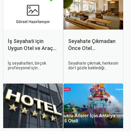
İş Seyahati için
Seyahate Çıkmadan
Uygun Otel ve Araç
Önce Otel
Kiralama Tavsiyeleri
Rezervasyonu
Yaparken Dikkat
İş seyahatleri, birçok
Seyahate çıkmak, herkesin
profesyonel için
dört gözle beklediği
Edilmesi Gereken 5
kaçınılmaz bir gerçek.
heyecan verici bir deneyim.
Şey
Verimli bir iş gezisi,
Ancak, otel rezervasyonu
planlamadan geçiyor;
yaparken yanlış bir seçim
doğru otel seçimi ve araç
yapmak tatilinizi zindana
kiralama seçenekleri ise
çevirebilir.
bu planlamanın en önemli
adımlarını oluşturuyor.