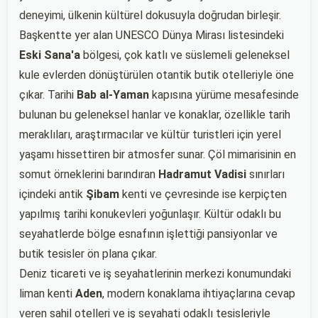
deneyimi, ülkenin kültürel dokusuyla doğrudan birleşir.
Başkentte yer alan UNESCO Dünya Mirası listesindeki
Eski Sana'a
bölgesi, çok katlı ve süslemeli geleneksel
kule evlerden dönüştürülen otantik butik otelleriyle öne
çıkar. Tarihi
Bab al-Yaman
kapısına yürüme mesafesinde
bulunan bu geleneksel hanlar ve konaklar, özellikle tarih
meraklıları, araştırmacılar ve kültür turistleri için yerel
yaşamı hissettiren bir atmosfer sunar. Çöl mimarisinin en
somut örneklerini barındıran
Hadramut Vadisi
sınırları
içindeki antik
Şibam
kenti ve çevresinde ise kerpiçten
yapılmış tarihi konukevleri yoğunlaşır. Kültür odaklı bu
seyahatlerde bölge esnafının işlettiği pansiyonlar ve
butik tesisler ön plana çıkar.
Deniz ticareti ve iş seyahatlerinin merkezi konumundaki
liman kenti
Aden
, modern konaklama ihtiyaçlarına cevap
veren sahil otelleri ve iş seyahati odaklı tesisleriyle