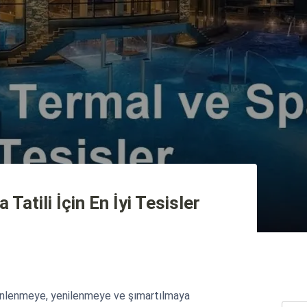
Tatili İçin En İyi Tesisler
dinlenmeye, yenilenmeye ve şımartılmaya