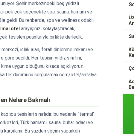
 sunuyor. Şehir merkezindeki beş yıldızlı
So
adar pek çok seçenekte spa, sauna, hamam ve
Uz
hâle geldi. Bu rehberde, spa ve wellness odaklı
An
rmal otel
arayışınızı kolaylaştıracak,
Sa
 tesisleri puanlarıyla birlikte derledik.
 merkezi, ıslak alan, ferah dinlenme imkânı ve
Kö
Ka
e göre seçildi. Her tesisin yıldız sınıfını,
 kime uygun olduğunu kısaca açıklıyoruz.
Ço
müsaitlik durumunu sorgulamax.com/otel/antalya
Aq
Ba
ken Nelere Bakmalı
aplıca tesisleri sınırlıdır; bu nedenle "termal"
erkezleri, Türk hamamı, sauna, buhar odası ve
yla karşılanır. Bu yüzden seçim yaparken