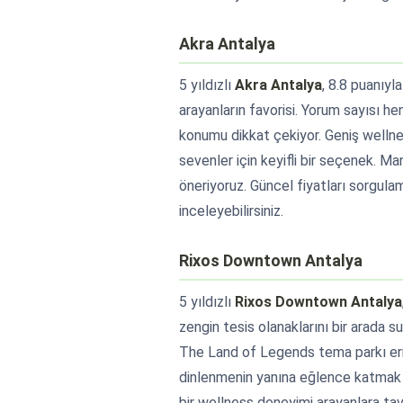
Akra Antalya
5 yıldızlı
Akra Antalya
, 8.8 puanıy
arayanların favorisi. Yorum sayısı h
konumu dikkat çekiyor. Geniş wellnes
sevenler için keyifli bir seçenek. Ma
öneriyoruz. Güncel fiyatları sorgul
inceleyebilirsiniz.
Rixos Downtown Antalya
5 yıldızlı
Rixos Downtown Antalya
zengin tesis olanaklarını bir arada 
The Land of Legends tema parkı eri
dinlenmenin yanına eğlence katmak is
bir wellness deneyimi arayanlara tavs