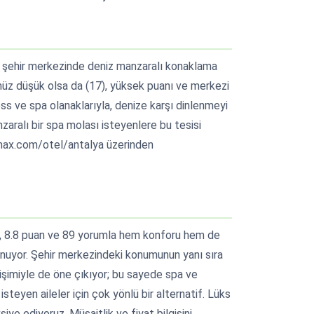
la şehir merkezinde deniz manzaralı konaklama
enüz düşük olsa da (17), yüksek puanı ve merkezi
s ve spa olanaklarıyla, denize karşı dinlenmeyi
nzaralı bir spa molası isteyenlere bu tesisi
amax.com/otel/antalya üzerinden
, 8.8 puan ve 89 yorumla hem konforu hem de
sunuyor. Şehir merkezindeki konumunun yanı sıra
şimiyle de öne çıkıyor; bu sayede spa ve
teyen aileler için çok yönlü bir alternatif. Lüks
iye ediyoruz. Müsaitlik ve fiyat bilgisini