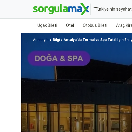
"Türkiye'nin seyaha
Uçak Bileti
Otel
Otobüs Bileti
Araç Ki
Anasayfa
Bilgi
Antalya'da Termal ve Spa Tatili İçin En İy