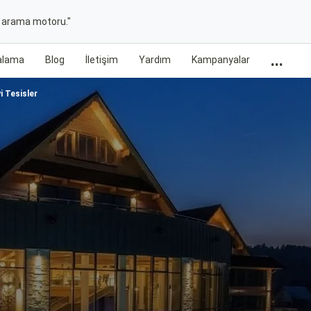
t arama motoru."
...
ralama
Blog
İletişim
Yardım
Kampanyalar
i Tesisler