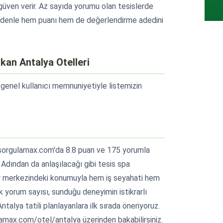
üven verir. Az sayıda yorumu olan tesislerde
nedenle hem puanı hem de değerlendirme adedini
kan Antalya Otelleri
e genel kullanıcı memnuniyetiyle listemizin
 sorgulamax.com'da 8.8 puan ve 175 yorumla
. Adından da anlaşılacağı gibi tesis spa
hir merkezindeki konumuyla hem iş seyahati hem
k yorum sayısı, sunduğu deneyimin istikrarlı
talya tatili planlayanlara ilk sırada öneriyoruz.
lamax.com/otel/antalya üzerinden bakabilirsiniz.