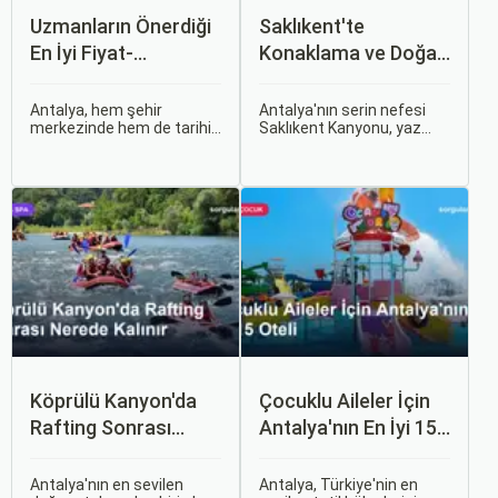
Uzmanların Önerdiği
Saklıkent'te
En İyi Fiyat-
Konaklama ve Doğa
Performans Antalya
Kaçamağı
Otelleri
Antalya, hem şehir
Antalya'nın serin nefesi
merkezinde hem de tarihi
Saklıkent Kanyonu, yaz
Kaleiçi çevresinde her
sıcağından kaçıp buz gibi
bütçeye uygun konaklama
suların içinde yürümek
seçenekleri sunan ender
isteyenlerin ilk adresidir.
şehirlerden biri. Ancak bu
Türkiye'nin en derin ve en
kadar geniş bir yelpazede,
uzun kanyonlarından biri
ödediğiniz paranın gerçek
olan Saklıkent, dik kaya
karşılığını veren bir tesis
duvarları arasından akan
bulmak göründüğü kadar
dağ suyu, gölgeli yürüyüş
kolay değil.
patikaları ve adrenalin dolu
aktiviteleriyle tam bir doğa
kaçamağı sunar.
Köprülü Kanyon'da
Çocuklu Aileler İçin
Rafting Sonrası
Antalya'nın En İyi 15
Nerede Kalınır
Oteli
Antalya'nın en sevilen
Antalya, Türkiye'nin en