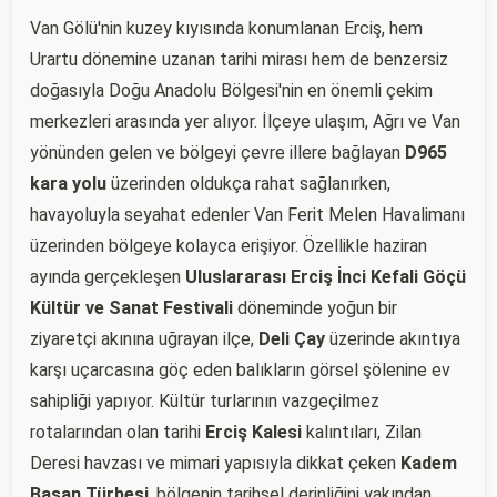
Van Gölü'nin kuzey kıyısında konumlanan Erciş, hem
Urartu dönemine uzanan tarihi mirası hem de benzersiz
doğasıyla Doğu Anadolu Bölgesi'nin en önemli çekim
merkezleri arasında yer alıyor. İlçeye ulaşım, Ağrı ve Van
yönünden gelen ve bölgeyi çevre illere bağlayan
D965
kara yolu
üzerinden oldukça rahat sağlanırken,
havayoluyla seyahat edenler Van Ferit Melen Havalimanı
üzerinden bölgeye kolayca erişiyor. Özellikle haziran
ayında gerçekleşen
Uluslararası Erciş İnci Kefali Göçü
Kültür ve Sanat Festivali
döneminde yoğun bir
ziyaretçi akınına uğrayan ilçe,
Deli Çay
üzerinde akıntıya
karşı uçarcasına göç eden balıkların görsel şölenine ev
sahipliği yapıyor. Kültür turlarının vazgeçilmez
rotalarından olan tarihi
Erciş Kalesi
kalıntıları, Zilan
Deresi havzası ve mimari yapısıyla dikkat çeken
Kadem
Basan Türbesi
, bölgenin tarihsel derinliğini yakından