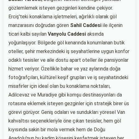
gözlemlemek isteyen gezginleri kendine çekiyor.
Erciş'teki konaklama işletmeleri, ağırlıklı olarak göl
manzarasını doğrudan gören
Sahil Caddesi
ile ilçenin
ticari kalbi sayılan
Vanyolu Caddesi
aksında
yoğunlaşıyor. Bölgede göl kenarında konumlanan butik
oteller, şehir merkezindeki iş seyahatlerine uygun konfor
odaklı tesisler ve aile dostu apart oteller ile pansiyonlar
hizmet veriyor. Özellikle bahar ve yaz aylarında doğa
fotoğrafçıları, kültürel keşif grupları ve iş seyahatindeki
misafirler için ideal olan bu konaklama noktaları,
Adilcevaz ve Muradiye gibi komşu destinasyonları da
rotasına eklemek isteyen gezginler için stratejik birer üs
görevi görüyor. Geniş odaları ve sundukları yöresel Van
kahvaltısı seçenekleriyle öne çıkan tesisler, hem göl
kıyısında sakin bir mola vermek hem de Doğu
Anadolu'nun bu kadim köşesini keşfetmek isteyen her