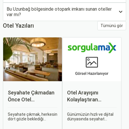
Bu Uzunbağ bölgesinde otopark imkanı sunan oteller
var mı?
Otel Yazıları
Tümünü gör
Seyahate Çıkmadan
Otel Arayışını
Önce Otel
Kolaylaştıran
Rezervasyonu
Sorgulamax.com'un
Yaparken Dikkat
İncelikleri
Seyahate çıkmak, herkesin
Günümüzün hızlı ve dijital
dört gözle beklediği
dünyasında seyahat
Edilmesi Gereken 5
heyecan verici bir deneyim.
etmek ve konaklama
Şey
Ancak, otel rezervasyonu
yerlerini seçmek, internet