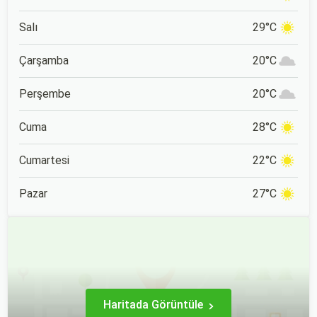
Salı
29°C
Çarşamba
20°C
Perşembe
20°C
Cuma
28°C
Cumartesi
22°C
Pazar
27°C
Haritada Görüntüle