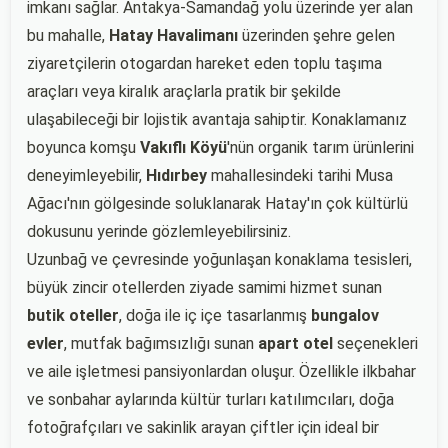
imkanı sağlar. Antakya-Samandağ yolu üzerinde yer alan
bu mahalle,
Hatay Havalimanı
üzerinden şehre gelen
ziyaretçilerin otogardan hareket eden toplu taşıma
araçları veya kiralık araçlarla pratik bir şekilde
ulaşabileceği bir lojistik avantaja sahiptir. Konaklamanız
boyunca komşu
Vakıflı Köyü
'nün organik tarım ürünlerini
deneyimleyebilir,
Hıdırbey
mahallesindeki tarihi Musa
Ağacı'nın gölgesinde soluklanarak Hatay'ın çok kültürlü
dokusunu yerinde gözlemleyebilirsiniz.
Uzunbağ ve çevresinde yoğunlaşan konaklama tesisleri,
büyük zincir otellerden ziyade samimi hizmet sunan
butik oteller
, doğa ile iç içe tasarlanmış
bungalov
evler
, mutfak bağımsızlığı sunan
apart otel
seçenekleri
ve aile işletmesi pansiyonlardan oluşur. Özellikle ilkbahar
ve sonbahar aylarında kültür turları katılımcıları, doğa
fotoğrafçıları ve sakinlik arayan çiftler için ideal bir