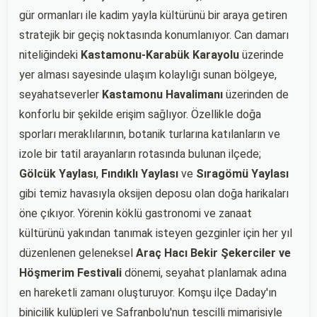
gür ormanları ile kadim yayla kültürünü bir araya getiren
stratejik bir geçiş noktasında konumlanıyor. Can damarı
niteliğindeki
Kastamonu-Karabük Karayolu
üzerinde
yer alması sayesinde ulaşım kolaylığı sunan bölgeye,
seyahatseverler
Kastamonu Havalimanı
üzerinden de
konforlu bir şekilde erişim sağlıyor. Özellikle doğa
sporları meraklılarının, botanik turlarına katılanların ve
izole bir tatil arayanların rotasında bulunan ilçede;
Gölcük Yaylası
,
Fındıklı Yaylası
ve
Sıragömü Yaylası
gibi temiz havasıyla oksijen deposu olan doğa harikaları
öne çıkıyor. Yörenin köklü gastronomi ve zanaat
kültürünü yakından tanımak isteyen gezginler için her yıl
düzenlenen geleneksel
Araç Hacı Bekir Şekerciler ve
Höşmerim Festivali
dönemi, seyahat planlamak adına
en hareketli zamanı oluşturuyor. Komşu ilçe Daday'ın
binicilik kulüpleri ve Safranbolu'nun tescilli mimarisiyle