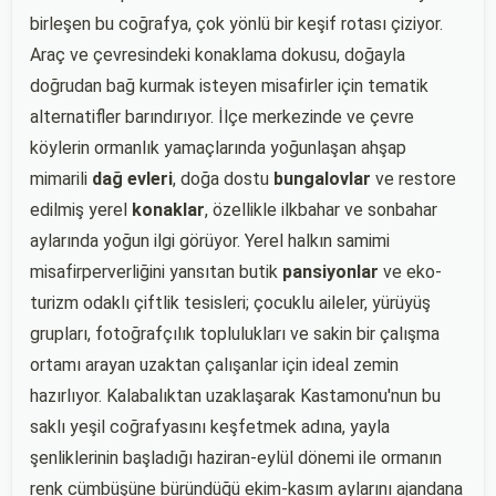
birleşen bu coğrafya, çok yönlü bir keşif rotası çiziyor.
Araç ve çevresindeki konaklama dokusu, doğayla
doğrudan bağ kurmak isteyen misafirler için tematik
alternatifler barındırıyor. İlçe merkezinde ve çevre
köylerin ormanlık yamaçlarında yoğunlaşan ahşap
mimarili
dağ evleri
, doğa dostu
bungalovlar
ve restore
edilmiş yerel
konaklar
, özellikle ilkbahar ve sonbahar
aylarında yoğun ilgi görüyor. Yerel halkın samimi
misafirperverliğini yansıtan butik
pansiyonlar
ve eko-
turizm odaklı çiftlik tesisleri; çocuklu aileler, yürüyüş
grupları, fotoğrafçılık toplulukları ve sakin bir çalışma
ortamı arayan uzaktan çalışanlar için ideal zemin
hazırlıyor. Kalabalıktan uzaklaşarak Kastamonu'nun bu
saklı yeşil coğrafyasını keşfetmek adına, yayla
şenliklerinin başladığı haziran-eylül dönemi ile ormanın
renk cümbüşüne büründüğü ekim-kasım aylarını ajandana