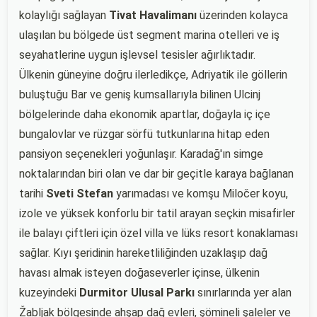
kolaylığı sağlayan
Tivat Havalimanı
üzerinden kolayca
ulaşılan bu bölgede üst segment marina otelleri ve iş
seyahatlerine uygun işlevsel tesisler ağırlıktadır.
Ülkenin güneyine doğru ilerledikçe, Adriyatik ile göllerin
buluştuğu Bar ve geniş kumsallarıyla bilinen Ulcinj
bölgelerinde daha ekonomik apartlar, doğayla iç içe
bungalovlar ve rüzgar sörfü tutkunlarına hitap eden
pansiyon seçenekleri yoğunlaşır. Karadağ'ın simge
noktalarından biri olan ve dar bir geçitle karaya bağlanan
tarihi
Sveti Stefan
yarımadası ve komşu Miločer koyu,
izole ve yüksek konforlu bir tatil arayan seçkin misafirler
ile balayı çiftleri için özel villa ve lüks resort konaklaması
sağlar. Kıyı şeridinin hareketliliğinden uzaklaşıp dağ
havası almak isteyen doğaseverler içinse, ülkenin
kuzeyindeki
Durmitor Ulusal Parkı
sınırlarında yer alan
Žabljak bölgesinde ahşap dağ evleri, şömineli şaleler ve