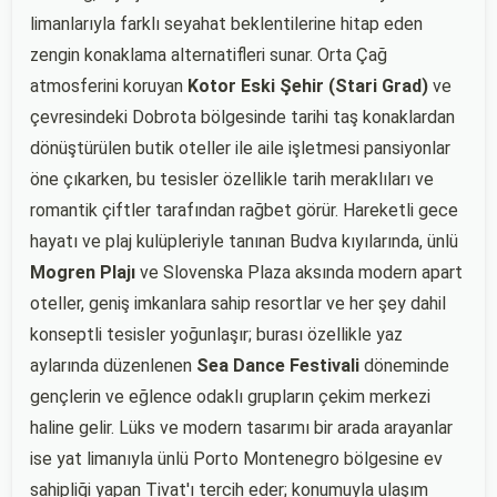
limanlarıyla farklı seyahat beklentilerine hitap eden
zengin konaklama alternatifleri sunar. Orta Çağ
atmosferini koruyan
Kotor Eski Şehir (Stari Grad)
ve
çevresindeki Dobrota bölgesinde tarihi taş konaklardan
dönüştürülen butik oteller ile aile işletmesi pansiyonlar
öne çıkarken, bu tesisler özellikle tarih meraklıları ve
romantik çiftler tarafından rağbet görür. Hareketli gece
hayatı ve plaj kulüpleriyle tanınan Budva kıyılarında, ünlü
Mogren Plajı
ve Slovenska Plaza aksında modern apart
oteller, geniş imkanlara sahip resortlar ve her şey dahil
konseptli tesisler yoğunlaşır; burası özellikle yaz
aylarında düzenlenen
Sea Dance Festivali
döneminde
gençlerin ve eğlence odaklı grupların çekim merkezi
haline gelir. Lüks ve modern tasarımı bir arada arayanlar
ise yat limanıyla ünlü Porto Montenegro bölgesine ev
sahipliği yapan Tivat'ı tercih eder; konumuyla ulaşım