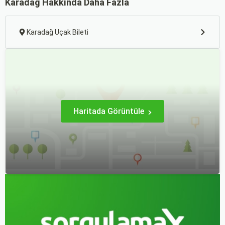
Karadağ Hakkında Daha Fazla
etkileyici gösterilerle hayat
noktasıdır. Kış aylarında
boyu unutulmayacak anılar
beyaza bürünen bu dağ,
bırakmak için harika bir
kayak merkezleri ve
fırsat sunar.
konforlu otelleri ile öne
Karadağ Uçak Bileti
çıkar.
Haritada Görüntüle