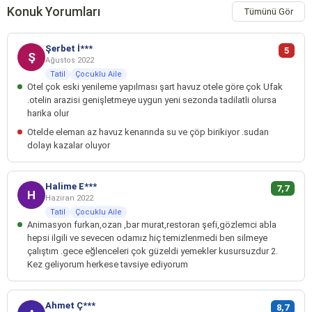
Konuk Yorumları
Tümünü Gör
Şerbet İ***
5
Ş
Ağustos 2022
Tatil
Çocuklu Aile
Otel çok eski yenileme yapılması şart havuz otele göre çok Ufak
.otelin arazisi genişletmeye uygun yeni sezonda tadilatli olursa
harika olur
Otelde eleman az havuz kenarında su ve çöp birikiyor .sudan
dolayı kazalar oluyor
Halime E***
7,7
H
Haziran 2022
Tatil
Çocuklu Aile
Animasyon furkan,ozan ,bar murat,restoran şefi,gözlemci abla
hepsi ilgili ve sevecen odamız hiç temizlenmedi ben silmeye
çalıştım .gece eğlenceleri çok güzeldi yemekler kusursuzdur 2.
Kez geliyorum herkese tavsiye ediyorum
Ahmet Ç***
8,7