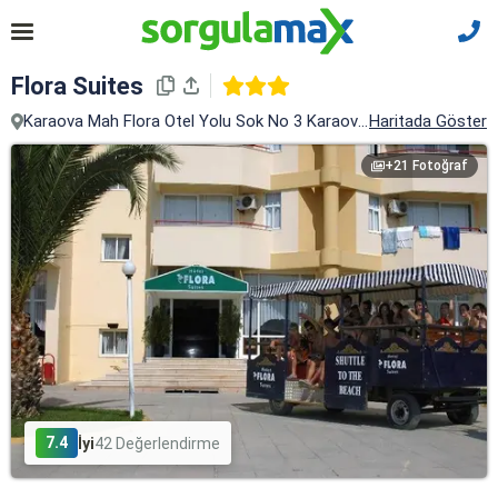
Flora Suites
Karaova Mah Flora Otel Yolu Sok No 3 Karaova Kusad, Karaova, 
Haritada Göster
+21 Fotoğraf
7.4
İyi
42 Değerlendirme