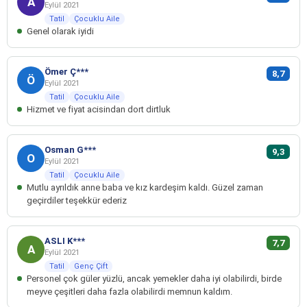
A
Eylül 2021
Tatil
Çocuklu Aile
Genel olarak iyidi
Ömer Ç***
8,7
Ö
Eylül 2021
Tatil
Çocuklu Aile
Hizmet ve fiyat acisindan dort dirtluk
Osman G***
9,3
O
Eylül 2021
Tatil
Çocuklu Aile
Mutlu ayrıldık anne baba ve kız kardeşim kaldı. Güzel zaman
geçirdiler teşekkür ederiz
ASLI K***
7,7
A
Eylül 2021
Tatil
Genç Çift
Personel çok güler yüzlü, ancak yemekler daha iyi olabilirdi, birde
meyve çeşitleri daha fazla olabilirdi memnun kaldım.