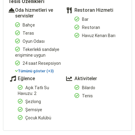
Tesis Özellikleri
Oda hizmetleri ve
Restoran Hizmeti
servisler
Bar
Bahçe
Restoran
Teras
Havuz Kenarı Barı
Oyun Odası
Tekerlekli sandalye
erişimine uygun
24 saat Resepsiyon
Tümünü göster (+3)
Eğlence
Aktiviteler
Açık Tatlı Su
Bilardo
Havuzu: 2
Tenis
Şezlong
Şemsiye
Çocuk Kulübü