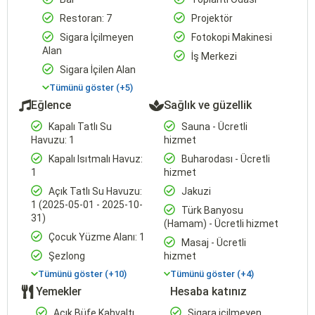
Restoran: 7
Projektör
Sigara İçilmeyen
Fotokopi Makinesi
Alan
İş Merkezi
Sigara İçilen Alan
Tümünü göster (+5)
Eğlence
Sağlık ve güzellik
Kapalı Tatlı Su
Sauna - Ücretli
Havuzu: 1
hizmet
Kapalı Isıtmalı Havuz:
Buharodası - Ücretli
1
hizmet
Açık Tatlı Su Havuzu:
Jakuzi
1 (2025-05-01 - 2025-10-
Türk Banyosu
31)
(Hamam) - Ücretli hizmet
Çocuk Yüzme Alanı: 1
Masaj - Ücretli
Şezlong
hizmet
Tümünü göster (+10)
Tümünü göster (+4)
Yemekler
Hesaba katınız
Açık Büfe Kahvaltı
Sigara içilmeyen