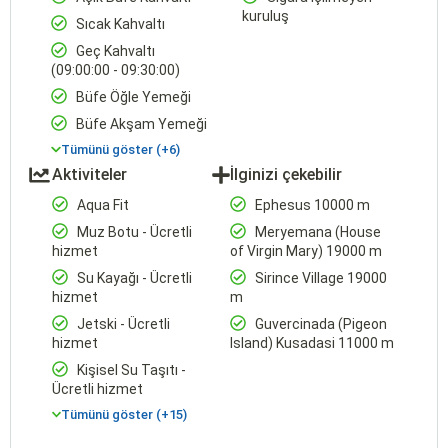
kuruluş
Sıcak Kahvaltı
Geç Kahvaltı
(09:00:00 - 09:30:00)
Büfe Öğle Yemeği
Büfe Akşam Yemeği
Tümünü göster (+6)
Aktiviteler
İlginizi çekebilir
Aqua Fit
Ephesus 10000 m
Muz Botu - Ücretli
Meryemana (House
hizmet
of Virgin Mary) 19000 m
Su Kayağı - Ücretli
Sirince Village 19000
hizmet
m
Jetski - Ücretli
Guvercinada (Pigeon
hizmet
Island) Kusadasi 11000 m
Kişisel Su Taşıtı -
Ücretli hizmet
Tümünü göster (+15)