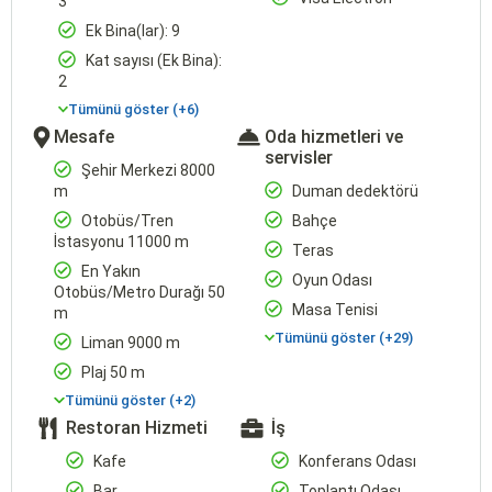
3
Ek Bina(lar): 9
Kat sayısı (Ek Bina):
2
Tümünü göster (+6)
Mesafe
Oda hizmetleri ve
servisler
Şehir Merkezi 8000
m
Duman dedektörü
Otobüs/Tren
Bahçe
İstasyonu 11000 m
Teras
En Yakın
Oyun Odası
Otobüs/Metro Durağı 50
Masa Tenisi
m
Tümünü göster (+29)
Liman 9000 m
Plaj 50 m
Tümünü göster (+2)
Restoran Hizmeti
İş
Kafe
Konferans Odası
Bar
Toplantı Odası