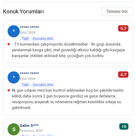
Konuk Yorumları
Tümünü Gör
***** *****
5,7
*
Eylül 2024
Tatil
Çocuklu Aile
- TV kumandası çalışmıyordu düzeltmediler. - İki grup arasında
yaralanmalı kavga çıktı, otel güvenliği etkisiz kaldığı gibi kavgaya
karışanlar otelden atılmadı bile, çocuğum çok korktu
***** *****
4,7
*
Eylül 2024
Tatil
Çocuklu Aile
İlk gün odanın mini barı kontrol edilmeden boş bir şekilde teslim
edildi,daha sonra 2 gün boyunca gündüz ve gece defalarca
resepsiyonu arayarak su istememe rağmen kesinlikle odaya su
getirilmedi
Selin S***
10
S
Temmuz 2023