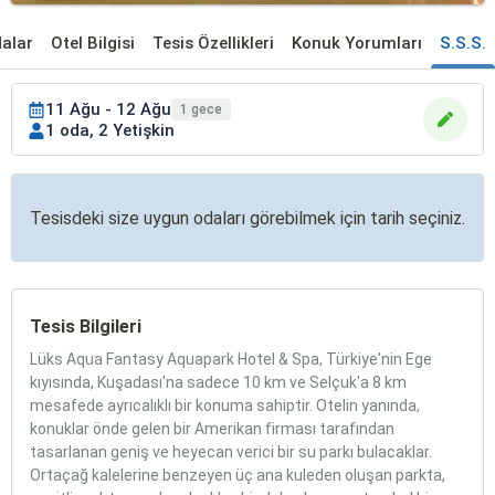
alar
Otel Bilgisi
Tesis Özellikleri
Konuk Yorumları
S.S.S.
11 Ağu - 12 Ağu
1 gece
1 oda, 2 Yetişkin
Tesisdeki size uygun odaları görebilmek için tarih seçiniz.
Tesis Bilgileri
Lüks Aqua Fantasy Aquapark Hotel & Spa, Türkiye'nin Ege
kıyısında, Kuşadası'na sadece 10 km ve Selçuk'a 8 km
mesafede ayrıcalıklı bir konuma sahiptir. Otelin yanında,
konuklar önde gelen bir Amerikan firması tarafından
tasarlanan geniş ve heyecan verici bir su parkı bulacaklar.
Ortaçağ kalelerine benzeyen üç ana kuleden oluşan parkta,