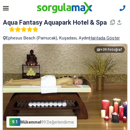
Aqua Fantasy Aquapark Hotel & Spa
Ephesus Beach (Pamucak), Kuşadası, Aydın
Haritada Göster
+39 Fotoğraf
9.1
Mükemmel
99 Değerlendirme