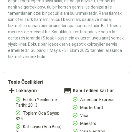
çeşitli muhteşem kaydıraklar, bir dalga havuzu, tembel bir
nehir ve gerçek boyutlu bir korsan gemisi ve denizaltı ile
tamamlanan özel bir çocuk alanı bulunmaktadır. Rahatlamak
için otel, Türk hamamı, vücut bakımları, sauna ve masaj
hizmetleri sunan birinci sınıf bir spa sunmaktadır. Bir fitness
merkezi de mevcuttur. Konuklar iki restoranda ve beş à la
carte restoranda (Steak House için ek ücret uygulanır) yemek
yiyebilirler. Dokuz bar, içecekler ve egzotik kokteyller servis
etmektedir. Su parkı 1 Mayıs - 31 Ekim 2025 tarihleri arasında
hizmet vermektedir.
Tesis Özellikleri
Lokasyon
Kabul edilen kartlar
En Son Yenilenme
American Express
Tarihi: 2013
MasterCard
Toplam Oda Sayısı:
Visa
824
Maestro
Kat sayısı (Ana Bina):
Visa Electron