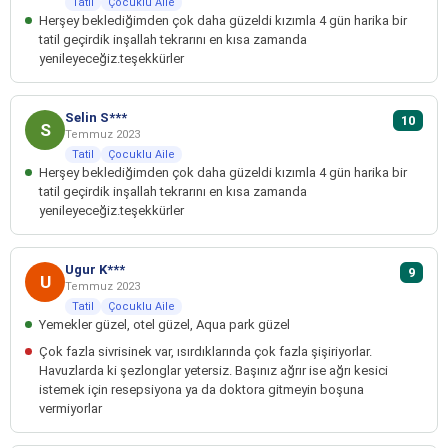
Tatil
Çocuklu Aile
Herşey beklediğimden çok daha güzeldi kızımla 4 gün harika bir
tatil geçirdik inşallah tekrarını en kısa zamanda
yenileyeceğiz.teşekkürler
Selin S***
10
S
Temmuz 2023
Tatil
Çocuklu Aile
Herşey beklediğimden çok daha güzeldi kızımla 4 gün harika bir
tatil geçirdik inşallah tekrarını en kısa zamanda
yenileyeceğiz.teşekkürler
Ugur K***
9
U
Temmuz 2023
Tatil
Çocuklu Aile
Yemekler güzel, otel güzel, Aqua park güzel
Çok fazla sivrisinek var, ısırdıklarında çok fazla şişiriyorlar.
Havuzlarda ki şezlonglar yetersiz. Başınız ağrır ise ağrı kesici
istemek için resepsiyona ya da doktora gitmeyin boşuna
vermiyorlar